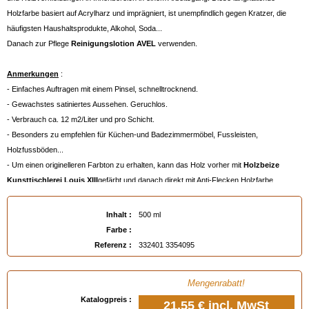
Holzfarbe basiert auf Acrylharz und imprägniert, ist unempfindlich gegen Kratzer, die
häufigsten Haushaltsprodukte, Alkohol, Soda...
Danach zur Pflege
Reinigungslotion AVEL
verwenden.
Anmerkungen
:
- Einfaches Auftragen mit einem Pinsel, schnelltrocknend.
- Gewachstes satiniertes Aussehen. Geruchlos.
- Verbrauch ca. 12 m2/Liter und pro Schicht.
- Besonders zu empfehlen für Küchen-und Badezimmermöbel, Fussleisten,
Holzfussböden...
- Um einen originelleren Farbton zu erhalten, kann das Holz vorher mit
Holzbeize
Kunsttischlerei Louis XIII
gefärbt und danach direkt mit Anti-Flecken Holzfarbe
behandelt werden oder mit der farblosen Version aufgehellt werden.
Inhalt :
500 ml
Farbe :
Referenz :
332401 3354095
Mengenrabatt!
Katalogpreis :
21,55 €
incl. MwSt