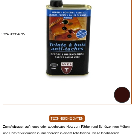
:
3324013354095
TECHNISCHE DATEN
Zum Auftragen auf neues oder abgebeiztes Holz zum Färben und Schützen von Möbeln
und Holzverkleidungen in Innenbereich in einem Arbeitsgang. Diese langhaltende