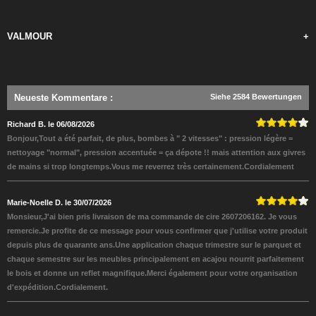
VALMOUR
+
Neueste Kommentare
:
Siehe 2584 Bewertungen
Richard B. le 06/08/2026
Bonjour,Tout a été parfait, de plus, bombes à " 2 vitesses" : pression légère =
nettoyage "normal", pression accentuée = ça dépote !! mais attention aux givres
de mains si trop longtemps.Vous me reverrez très certainement.Cordialement
Marie-Noelle D. le 30/07/2026
Monsieur,J'ai bien pris livraison de ma commande de cire 2607206162. Je vous
remercie.Je profite de ce message pour vous confirmer que j'utilise votre produit
depuis plus de quarante ans.Une application chaque trimestre sur le parquet et
chaque semestre sur les meubles principalement en acajou nourrit parfaitement
le bois et donne un reflet magnifique.Merci également pour votre organisation
d'expédition.Cordialement.