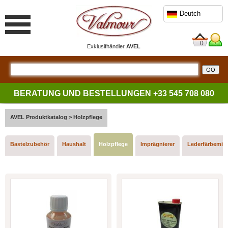
Deutch
0
Exklusifhändler
AVEL
BERATUNG UND BESTELLUNGEN
+33 545 708 080
AVEL Produktkatalog > Holzpflege
Bastelzubehör
Haushalt
Holzpflege
Imprägnierer
Lederfärbemitt