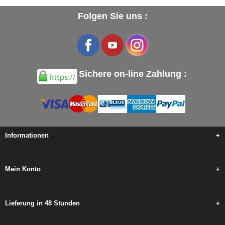
Folgen Sie uns :
Sichere on-line Zahlung :
Informationen
+
Mein Konto
+
Lieferung in 48 Stunden
+