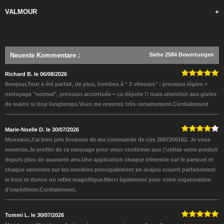
VALMOUR
+
Neueste Kommentare
:
Siehe 2584 Bewertungen
Richard B. le 06/08/2026
Bonjour,Tout a été parfait, de plus, bombes à " 2 vitesses" : pression légère =
nettoyage "normal", pression accentuée = ça dépote !! mais attention aux givres
de mains si trop longtemps.Vous me reverrez très certainement.Cordialement
Marie-Noelle D. le 30/07/2026
Monsieur,J'ai bien pris livraison de ma commande de cire 2607206162. Je vous
remercie.Je profite de ce message pour vous confirmer que j'utilise votre produit
depuis plus de quarante ans.Une application chaque trimestre sur le parquet et
chaque semestre sur les meubles principalement en acajou nourrit parfaitement
le bois et donne un reflet magnifique.Merci également pour votre organisation
d'expédition.Cordialement.
Tommi L. le 30/07/2026