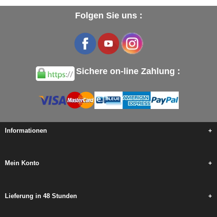
Folgen Sie uns :
Sichere on-line Zahlung :
Informationen
+
Mein Konto
+
Lieferung in 48 Stunden
+