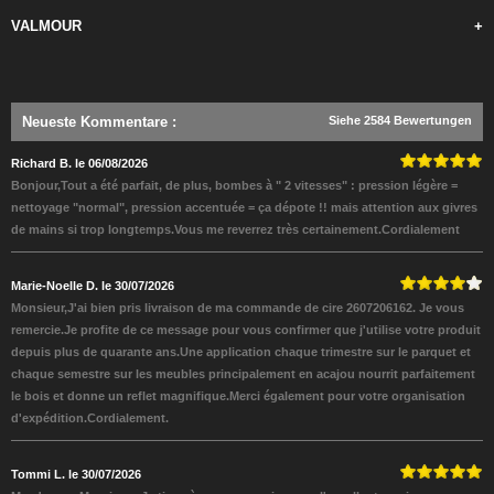
VALMOUR
+
Neueste Kommentare
:
Siehe 2584 Bewertungen
Richard B. le 06/08/2026
Bonjour,Tout a été parfait, de plus, bombes à " 2 vitesses" : pression légère =
nettoyage "normal", pression accentuée = ça dépote !! mais attention aux givres
de mains si trop longtemps.Vous me reverrez très certainement.Cordialement
Marie-Noelle D. le 30/07/2026
Monsieur,J'ai bien pris livraison de ma commande de cire 2607206162. Je vous
remercie.Je profite de ce message pour vous confirmer que j'utilise votre produit
depuis plus de quarante ans.Une application chaque trimestre sur le parquet et
chaque semestre sur les meubles principalement en acajou nourrit parfaitement
le bois et donne un reflet magnifique.Merci également pour votre organisation
d'expédition.Cordialement.
Tommi L. le 30/07/2026