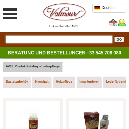
Deutch
0
Exklusifhändler
AVEL
BERATUNG UND BESTELLUNGEN
+33 545 708 080
AVEL Produktkatalog > Lederpflege
Bastelzubehör
Haushalt
Holzpflege
Imprägnierer
Lederfärbemitt