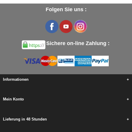
Folgen Sie uns :
Sichere on-line Zahlung :
Informationen
+
Mein Konto
+
Lieferung in 48 Stunden
+