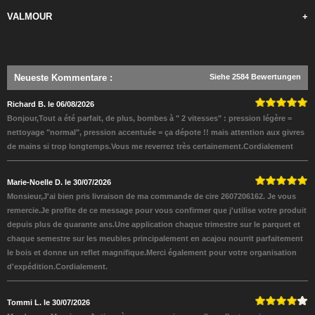
VALMOUR
+
Neueste Kommentare
:
Siehe 2584 Bewertungen
Richard B. le 06/08/2026
Bonjour,Tout a été parfait, de plus, bombes à " 2 vitesses" : pression légère =
nettoyage "normal", pression accentuée = ça dépote !! mais attention aux givres
de mains si trop longtemps.Vous me reverrez très certainement.Cordialement
Marie-Noelle D. le 30/07/2026
Monsieur,J'ai bien pris livraison de ma commande de cire 2607206162. Je vous
remercie.Je profite de ce message pour vous confirmer que j'utilise votre produit
depuis plus de quarante ans.Une application chaque trimestre sur le parquet et
chaque semestre sur les meubles principalement en acajou nourrit parfaitement
le bois et donne un reflet magnifique.Merci également pour votre organisation
d'expédition.Cordialement.
Tommi L. le 30/07/2026