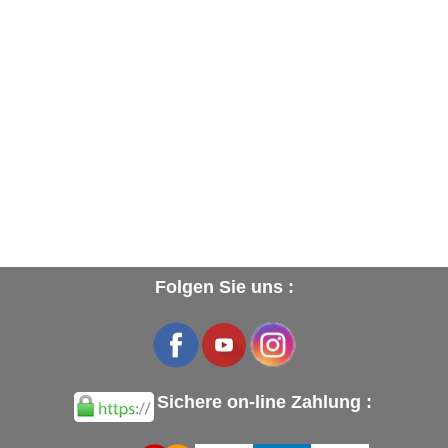
Flecken zu schützen.
Die MEDAILLE D'OR Produkte repräsentieren die allerhöchste Qualität auf dem
Gebiet der Lederpflege, angereichert mit tierischen Ölen der Marke SAPHIR. All
unseren Produkten kommen beständige Forschung und die Zusammenarbeit mit
den bekanntesten Namen auf dem Leder, -Schuh- und Lederwarensektor zugute,
sowie die Verwendung der allerbesten Rohstoffe.
Für die Pflege mit Produkten aus dem SAPHIR Sortiment schlagen wir vor
:
1
- Pflegecreme Extrafein Pommadier SAPHIR
2 - Pflegepaste Pâte de Luxe
SAPHIR
3 - Imprägnierer/Fleckenschutz Invulner Protector
Anmerkungen
: kleinflächige Beschädigungen wie Risse, Kratzer, Flecken oder
Farbverlust usw... können nach dem Auftragen von Politur mit der untenstehenden
Folgen Sie uns :
Renovierungscreme Saphir
ausgebessert werden.
Video von Herrn Fabrice Rungi - Crocket and Jones (Boulevard Raspail
PARIS 7) :
Schützen sie Ihre Hände mit den untenstehenden Schwarzen Nitril
Handschuhen!
Sichere on-line Zahlung :