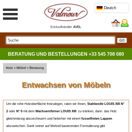
Deutch
0
Exklusifhändler
AVEL
BERATUNG UND BESTELLUNGEN
+33 545 708 080
Holz
>
Möbel
>
Beratung
Entwachsen von Möbeln
Um die rohe Holzoberfläche freizulegen, raten wir Ihnen,
Stahlwolle LOUIS XIII N°
2
oder
N° 0
mit dem
Wachsentferner LOUIS XIII
zu tränken, dann das Holz
gleichmässig abzuscheuern und hinterher mit einem
fusselfreien Lappen
abzuwischen. Dank seiner auf Mohnöl basierenden Formulierung gibt