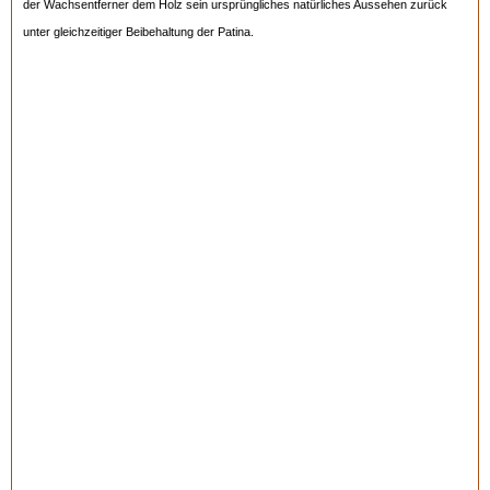
der Wachsentferner dem Holz sein ursprüngliches natürliches Aussehen zurück
unter gleichzeitiger Beibehaltung der Patina.