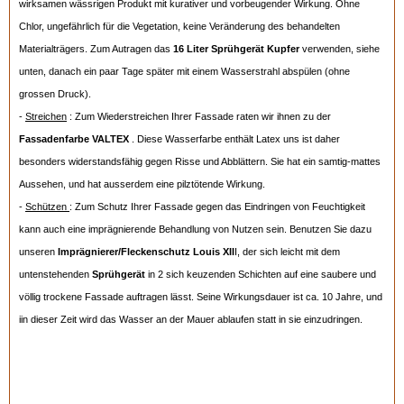
wirksamen wässrigen Produkt mit kurativer und vorbeugender Wirkung. Ohne
Chlor, ungefährlich für die Vegetation, keine Veränderung des behandelten
Materialträgers. Zum Autragen das
16 Liter
Sprühgerät Kupfer
verwenden, siehe
unten, danach ein paar Tage später mit einem Wasserstrahl abspülen (ohne
grossen Druck).
-
Streichen
: Zum Wiederstreichen Ihrer Fassade raten wir ihnen zu der
Fassadenfarbe VALTEX
. Diese Wasserfarbe enthält Latex uns ist daher
besonders widerstandsfähig gegen Risse und Abblättern. Sie hat ein samtig-mattes
Aussehen, und hat ausserdem eine pilztötende Wirkung.
-
Schützen
: Zum Schutz Ihrer Fassade gegen das Eindringen von Feuchtigkeit
kann auch eine imprägnierende Behandlung von Nutzen sein. Benutzen Sie dazu
unseren
Imprägnierer/Fleckenschutz Louis XII
I, der sich leicht mit dem
untenstehenden
Sprühgerät
in 2 sich keuzenden Schichten auf eine saubere und
völlig trockene Fassade auftragen lässt. Seine Wirkungsdauer ist ca. 10 Jahre, und
iin dieser Zeit wird das Wasser an der Mauer ablaufen statt in sie einzudringen.