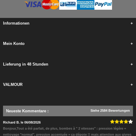
Informationen
+
Mein Konto
+
Lieferung in 48 Stunden
+
VALMOUR
+
Neueste Kommentare
:
Siehe 2584 Bewertungen
Richard B. le 06/08/2026
Bonjour,Tout a été parfait, de plus, bombes à " 2 vitesses" : pression légère =
nettoyage "normal", pression accentuée = ça dépote !! mais attention aux givres