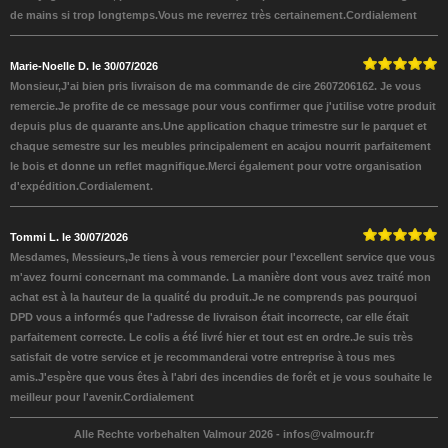
de mains si trop longtemps.Vous me reverrez très certainement.Cordialement
Marie-Noelle D. le 30/07/2026
Monsieur,J'ai bien pris livraison de ma commande de cire 2607206162. Je vous
remercie.Je profite de ce message pour vous confirmer que j'utilise votre produit
depuis plus de quarante ans.Une application chaque trimestre sur le parquet et
chaque semestre sur les meubles principalement en acajou nourrit parfaitement
le bois et donne un reflet magnifique.Merci également pour votre organisation
d'expédition.Cordialement.
Tommi L. le 30/07/2026
Mesdames, Messieurs,Je tiens à vous remercier pour l'excellent service que vous
m'avez fourni concernant ma commande. La manière dont vous avez traité mon
achat est à la hauteur de la qualité du produit.Je ne comprends pas pourquoi
DPD vous a informés que l'adresse de livraison était incorrecte, car elle était
parfaitement correcte. Le colis a été livré hier et tout est en ordre.Je suis très
satisfait de votre service et je recommanderai votre entreprise à tous mes
amis.J'espère que vous êtes à l'abri des incendies de forêt et je vous souhaite le
meilleur pour l'avenir.Cordialement
Alle Rechte vorbehalten Valmour 2026 -
infos@valmour.fr