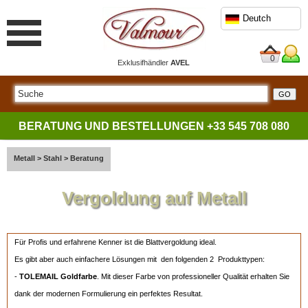
Deutch
0
Exklusifhändler
AVEL
BERATUNG UND BESTELLUNGEN
+33 545 708 080
Metall
>
Stahl
>
Beratung
Vergoldung auf Metall
Für Profis und erfahrene Kenner ist die Blattvergoldung ideal.
Es gibt aber auch einfachere Lösungen mit den folgenden 2 Produkttypen:
-
TOLEMAIL Goldfarbe
. Mit dieser Farbe von professioneller Qualität erhalten Sie
dank der modernen Formulierung ein perfektes Resultat.