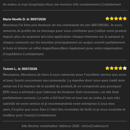
de mains si trop longtemps.Vous me reverrez très certainement.Cordialement
Marie-Noelle D. le 30/07/2026
Monsieur,J'ai bien pris livraison de ma commande de cire 2607206162. Je vous
remercie.Je profite de ce message pour vous confirmer que j'utilise votre produit
depuis plus de quarante ans.Une application chaque trimestre sur le parquet et
chaque semestre sur les meubles principalement en acajou nourrit parfaitement
le bois et donne un reflet magnifique.Merci également pour votre organisation
d'expédition.Cordialement.
Tommi L. le 30/07/2026
Mesdames, Messieurs,Je tiens à vous remercier pour l'excellent service que vous
m'avez fourni concernant ma commande. La manière dont vous avez traité mon
achat est à la hauteur de la qualité du produit.Je ne comprends pas pourquoi
DPD vous a informés que l'adresse de livraison était incorrecte, car elle était
parfaitement correcte. Le colis a été livré hier et tout est en ordre.Je suis très
satisfait de votre service et je recommanderai votre entreprise à tous mes
amis.J'espère que vous êtes à l'abri des incendies de forêt et je vous souhaite le
meilleur pour l'avenir.Cordialement
Alle Rechte vorbehalten Valmour 2026 -
infos@valmour.fr