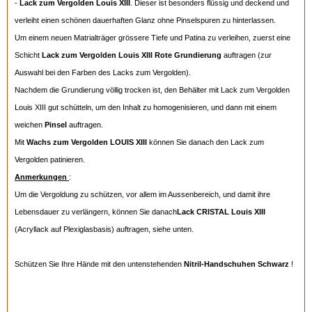
-
Lack zum Vergolden Louis XIII
. Dieser ist besonders flüssig und deckend und
verleiht einen schönen dauerhaften Glanz ohne Pinselspuren zu hinterlassen.
Um einem neuen Matrialträger grössere Tiefe und Patina zu verleihen, zuerst eine
Schicht
Lack zum Vergolden Louis XIII
Rote Grundierung
auftragen (zur
Auswahl bei den Farben des Lacks zum Vergolden).
Nachdem die Grundierung völlig trocken ist, den Behälter mit Lack zum Vergolden
Louis XIII gut schütteln, um den Inhalt zu homogenisieren, und dann mit einem
weichen
Pinsel
auftragen.
Mit
Wachs zum Vergolden LOUIS XIII
können Sie danach den Lack zum
Vergolden patinieren.
Anmerkungen
:
Um die Vergoldung zu schützen, vor allem im Aussenbereich, und damit ihre
Lebensdauer zu verlängern, können Sie danach
Lack CRISTAL Louis XIII
(Acryllack auf Plexiglasbasis) auftragen, siehe unten.
Schützen Sie Ihre Hände mit den untenstehenden
Nitril-Handschuhen Schwarz
!