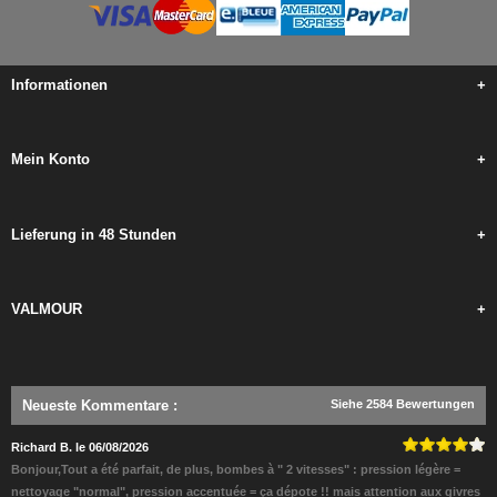
Informationen
+
Mein Konto
+
Lieferung in 48 Stunden
+
VALMOUR
+
Neueste Kommentare
:
Siehe 2584 Bewertungen
Richard B. le 06/08/2026
Bonjour,Tout a été parfait, de plus, bombes à " 2 vitesses" : pression légère =
nettoyage "normal", pression accentuée = ça dépote !! mais attention aux givres