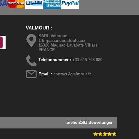
VALMOUR
SARL Valmour,
1 Impasse des Bouleaux
16320 Magnac Lavalette Villars
FRANCE
Telefonnummer :
+33 545 708 080
Email :
contact@valmour.fr
Siehe 2583 Bewertungen