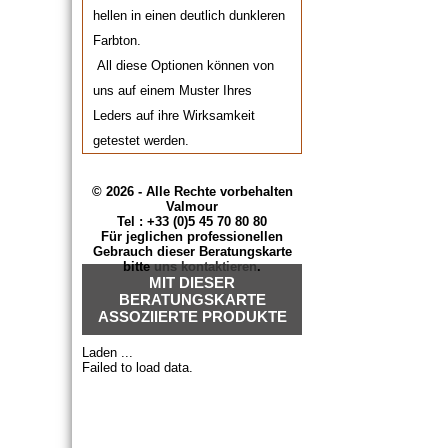
hellen in einen deutlich dunkleren
Farbton.
All diese Optionen können von
uns auf einem Muster Ihres
Leders auf ihre Wirksamkeit
getestet werden.
A.
Umwandlung von Nubuk in
Glattleder im gleichen Farbton
© 2026 - Alle Rechte vorbehalten
Valmour
Tel : +33 (0)5 45 70 80 80
Für jeglichen professionellen
1-
Vorbereitung
:
Gebrauch dieser Beratungskarte
Zuerst sicherstellen, dass das
bitte
uns kontaktieren
.
MIT DIESER
Nubukleder völlig sauber, fettfrei
BERATUNGSKARTE
und trocken ist.
ASSOZIIERTE PRODUKTE
Sie können es mit dem
Laden ...
Reinigungsschwamm Wildleder
Failed to load data.
Nubuk Saphir
von Staub
befreien, dann eventuelle
Sebumspuren auf den Teilen in