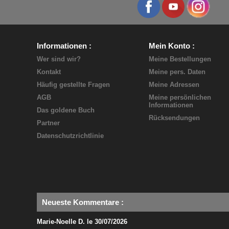
polieren. Bei Bedarf den
Arbeitsgang wiederholen.
Informationen
Mein Konto
Anmerkungen
: in einigen Fällen
Wer sind wir?
Meine Bestellungen
kann es nötig sein, das Leder mit
Kontakt
Meine pers. Daten
der Flüssigen Lederfarbe Teinture
Häufig gestellte Fragen
Meine Adressen
Française vorzufärben, bevor man
AGB
Meine persönlichen
die Pigmentfärbecreme
Informationen
Das goldene Buch
verwendet, so wie bei einer
Rücksendungen
Partner
Änderung der Farbe, siehe unten.
Datenschutzrichtlinie
Dies kann auch von uns mit
einem Muster Ihres Leders
getestet werden.
B.
Umwandlung von Nubuk in
Neueste Kommentare
:
Glattleder mit gleichzeitiger
Änderung des Farbtons
Marie-Noelle D. le 30/07/2026