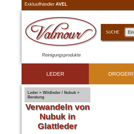
Exklusifhändler
AVEL
SUCHE
Reinigungsprodukte
LEDER
DROGERI
Leder
>
Wildleder / Nubuk
>
Beratung
Verwandeln von
Nubuk in
Glattleder