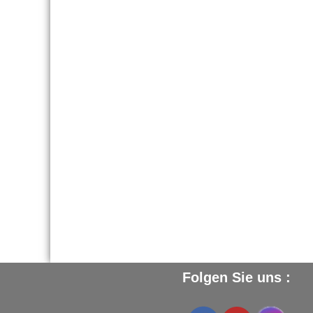
direktem Kontakt mit der Haut
oder den Haaren mit dem
Fleckenentferner Hussard Spray
behandeln, und/oder das Leder
bei Bedarf gründlich mit
OMNIDAIM Saphir
reinigen.
2 -
Umwandlung
Danach direkt eine feine Schicht
Pigmentfärbecreme
AVEL
gleichmässig mit dem
beigefügten
Schaumgummi-
Autragekissen
auftragen.
Mehrere Stunden gründlich
trocknen lassen und dann mit
dem
Fixierer für
Folgen Sie uns :
Pigmentfärbecreme AVEL
fixieren. Nach dem Trocknen