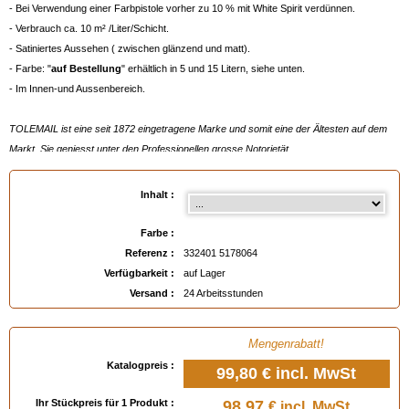
- Bei Verwendung einer Farbpistole vorher zu 10 % mit White Spirit verdünnen.
- Verbrauch ca. 10 m² /Liter/Schicht.
- Satiniertes Aussehen ( zwischen glänzend und matt).
- Farbe: "
auf Bestellung
" erhältlich in 5 und 15 Litern, siehe unten.
- Im Innen-und Aussenbereich.
TOLEMAIL ist eine seit 1872 eingetragene Marke und somit eine der Ältesten auf dem
Markt. Sie geniesst unter den Professionellen grosse Notorietät.
Einige Daten
:
- 1872 : Einführung von TOLEMAIL Schwarz Öfen (280°C)
Inhalt :
- 1911 : Einführung von TOLEMAIL Silber HT (750°C)
- 1949 : Einführung von TOLEMAIL Goldfarbe
Farbe :
- 1996 : Einführung von TOLEMAIL Spezial Eisenbauteile (Marinequalität)
Referenz :
332401 5178064
Verfügbarkeit :
auf Lager
Versand :
24 Arbeitsstunden
Verfügbar in
: 100 ml, 5 Liter, 15 Liter
EAN :
3324015178064
Mengenrabatt!
Katalogpreis :
99,80 €
incl. MwSt
Ihr Stückpreis für 1 Produkt :
98,97
€ incl. MwSt