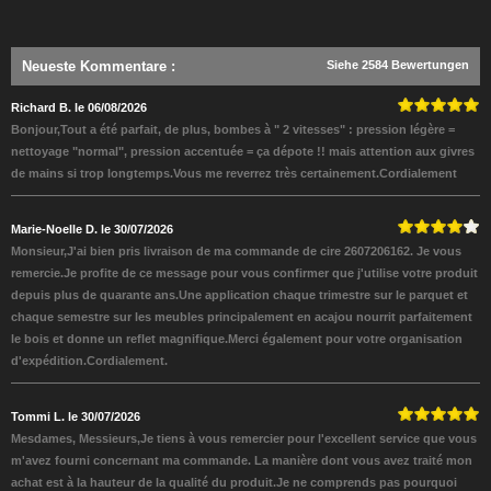
Neueste Kommentare
:
Siehe 2584 Bewertungen
Richard B. le 06/08/2026
Bonjour,Tout a été parfait, de plus, bombes à " 2 vitesses" : pression légère =
nettoyage "normal", pression accentuée = ça dépote !! mais attention aux givres
de mains si trop longtemps.Vous me reverrez très certainement.Cordialement
Marie-Noelle D. le 30/07/2026
Monsieur,J'ai bien pris livraison de ma commande de cire 2607206162. Je vous
remercie.Je profite de ce message pour vous confirmer que j'utilise votre produit
depuis plus de quarante ans.Une application chaque trimestre sur le parquet et
chaque semestre sur les meubles principalement en acajou nourrit parfaitement
le bois et donne un reflet magnifique.Merci également pour votre organisation
d'expédition.Cordialement.
Tommi L. le 30/07/2026
Mesdames, Messieurs,Je tiens à vous remercier pour l'excellent service que vous
m'avez fourni concernant ma commande. La manière dont vous avez traité mon
achat est à la hauteur de la qualité du produit.Je ne comprends pas pourquoi