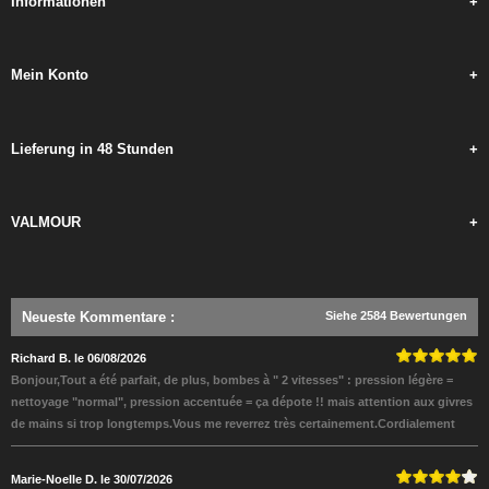
Informationen
+
Mein Konto
+
Lieferung in 48 Stunden
+
VALMOUR
+
Neueste Kommentare
:
Siehe 2584 Bewertungen
Richard B. le 06/08/2026
Bonjour,Tout a été parfait, de plus, bombes à " 2 vitesses" : pression légère =
nettoyage "normal", pression accentuée = ça dépote !! mais attention aux givres
de mains si trop longtemps.Vous me reverrez très certainement.Cordialement
Marie-Noelle D. le 30/07/2026