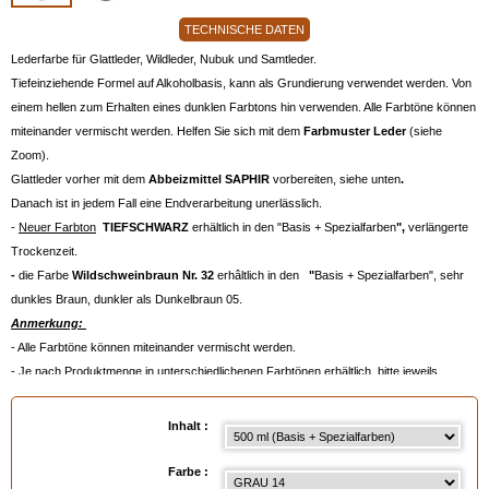
TECHNISCHE DATEN
Lederfarbe für Glattleder, Wildleder, Nubuk und Samtleder.
Tiefeinziehende Formel auf Alkoholbasis, kann als Grundierung verwendet werden. Von
einem hellen zum Erhalten eines dunklen Farbtons hin verwenden. Alle Farbtöne können
miteinander vermischt werden. Helfen Sie sich mit dem
Farbmuster Leder
(siehe
Zoom).
Glattleder vorher mit dem
Abbeizmittel SAPHIR
vorbereiten, siehe unten
.
Danach ist in jedem Fall eine Endverarbeitung unerlässlich.
-
Neuer Farbton
TIEFSCHWARZ
erhältlich in den "Basis + Spezialfarben
",
verlängerte
Trockenzeit.
-
die Farbe
Wildschweinbraun Nr. 32
erhâltlich in den
"
Basis + Spezialfarben", sehr
dunkles Braun, dunkler als Dunkelbraun 05.
Anmerkung:
- Alle Farbtöne können miteinander vermischt werden.
- Je nach Produktmenge in unterschiedlichenen Farbtönen erhältlich, bitte jeweils
konsultieren.
- Die Aufhellerbasis muss vor dem Auftragen vermischt werden, Sie erhalten einen leicht
Inhalt :
aufgehellten Farbton.
- Sie brauchen ungefähr:
Farbe :