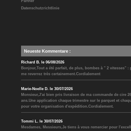
Partner
Datenschutzrichtlinie
Neueste Kommentare
:
Richard B. le 06/08/2026
Bonjour,Tout a été parfait, de plus, bombes à " 2 vitesses" 
me reverrez très certainement.Cordialement
Marie-Noelle D. le 30/07/2026
Monsieur,J'ai bien pris livraison de ma commande de cire 26
ans.Une application chaque trimestre sur le parquet et chaq
pour votre organisation d'expédition.Cordialement.
Tommi L. le 30/07/2026
Mesdames, Messieurs,Je tiens à vous remercier pour l'excel