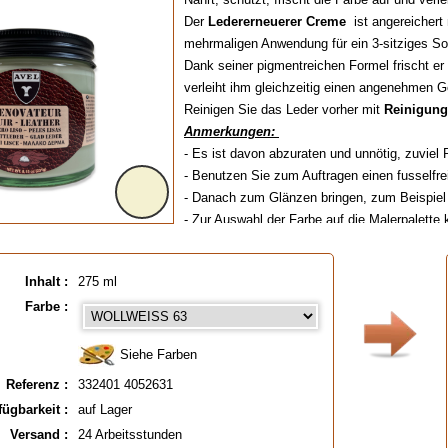
Der
Ledererneuerer Creme
ist angereichert
mehrmaligen Anwendung für ein 3-sitziges So
Dank seiner pigmentreichen Formel frischt er
verleiht ihm gleichzeitig einen angenehmen
Reinigen Sie das Leder vorher mit
Reinigung
Anmerkungen:
- Es ist davon abzuraten und unnötig, zuviel 
- Benutzen Sie zum Auftragen einen fusselfr
- Danach zum Glänzen bringen, zum Beispie
- Zur Auswahl der Farbe auf die Malerpalette 
- Neue Produktmenge
275 ml zum gleichen Pre
Glasdose die Aufbewahrung des Balsams zu 
Inhalt :
275 ml
Farbe :
EAN :
3324014052631
Siehe Farben
Referenz :
332401 4052631
fügbarkeit :
auf Lager
Versand :
24 Arbeitsstunden