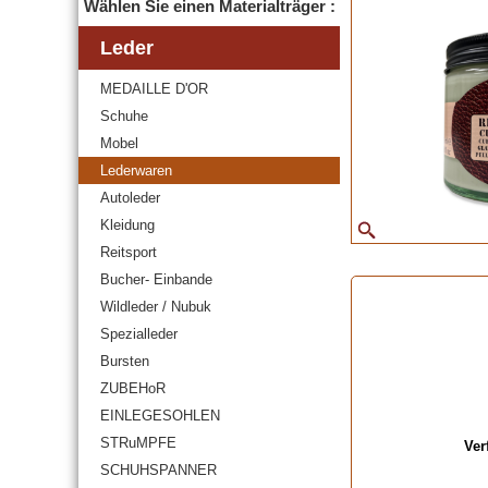
Wählen Sie einen Materialträger :
Leder
MEDAILLE D'OR
Schuhe
Mobel
Lederwaren
Autoleder
Kleidung
Reitsport
Bucher- Einbande
Wildleder / Nubuk
Spezialleder
Bursten
ZUBEHoR
EINLEGESOHLEN
STRuMPFE
Ver
SCHUHSPANNER