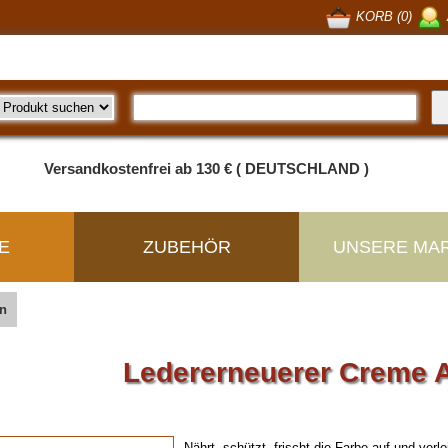
KORB (0)
Versandkostenfrei ab 130 € ( DEUTSCHLAND )
E
ZUBEHÖR
UNSERE MA
n
Ledererneuerer Creme
Nährt, schützt, frischt die Farbe auf und ver