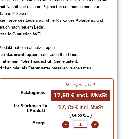
 mit Nerzöl und reich an Pigmenten und ausreichend zur
fa und 2 Sessel.
 die Farbe des Leders auf ohne Risiko des Abfärbens, und
 Geruch nach neuem Leder.
sseife Glattleder AVEL
.
Produkt auf einmal aufzutragen.
eien
Baumwolllappen,
oder auch Ihre Hand.
l mit einem
Polierhandschuh
(siehe unten).
klicken oder ein
Farbmuster
bestellen, siehe unten.
is, um durch die Verringerung des Luftanteils in der
verbessern.
Mengenrabatt!
Katalogpreis :
17,90 €
incl. MwSt
Ihr Stückpreis für
17,75
€ incl. MwSt
1 Produkt :
( 64,55 €/L )
Menge :
-
+