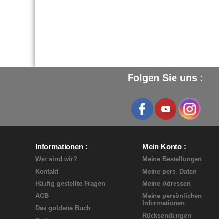
Folgen Sie uns :
Informationen
Mein Konto
Wer sind wir?
Meine Bestellungen
Kontakt
Meine pers. Daten
Häufig gestellte Fragen
Meine Adressen
AGB
Meine persönlichen
Informationen
Das goldene Buch
Rücksendungen