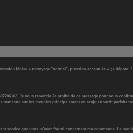
: pression légère = nettoyage "normal", pression accentuée = ça dépote !
07206162. Je vous remercie.Je profite de ce message pour vous confirmer
ue semestre sur les meubles principalement en acajou nourrit parfaiteme
lent service que vous m'avez fourni concernant ma commande. La manière