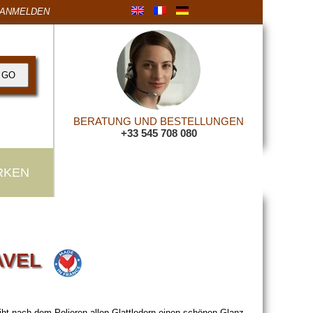
ANMELDEN
BERATUNG UND BESTELLUNGEN
+33 545 708 080
RKEN
 AVEL
leiht nach dem Polieren allen Glattledern einen schönen Glanz.