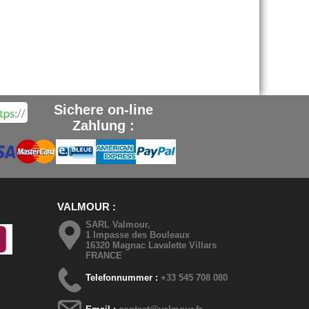
Sichere on-line
Zahlung :
VALMOUR
SARL Valmour,
1 Impasse des Bouleaux
16320 Magnac Lavalette Villars
FRANCE
Telefonnummer :
+33 545 708 080