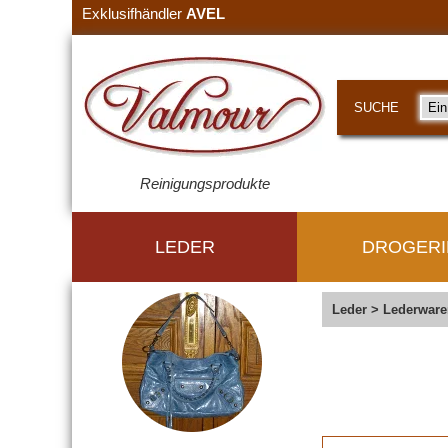
Exklusifhändler
AVEL
SUCHE
Reinigungsprodukte
LEDER
DROGERI
Leder
>
Lederware