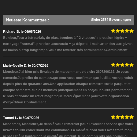
Neueste Kommentare
:
Siehe 2584 Bewertungen
Richard B. le 06/08/2026
Bonjour,Tout a été parfait, de plus, bombes à " 2 vitesses" : pression légère =
nettoyage "normal", pression accentuée = ça dépote !! mais attention aux givres
de mains si trop longtemps.Vous me reverrez très certainement.Cordialement
Marie-Noelle D. le 30/07/2026
Monsieur,J'ai bien pris livraison de ma commande de cire 2607206162. Je vous
remercie.Je profite de ce message pour vous confirmer que j'utilise votre produit
depuis plus de quarante ans.Une application chaque trimestre sur le parquet et
chaque semestre sur les meubles principalement en acajou nourrit parfaitement
le bois et donne un reflet magnifique.Merci également pour votre organisation
d'expédition.Cordialement.
Tommi L. le 30/07/2026
Mesdames, Messieurs,Je tiens à vous remercier pour l'excellent service que vous
m'avez fourni concernant ma commande. La manière dont vous avez traité mon
achat est à la hauteur de la qualité du produit.Je ne comprends pas pourquoi