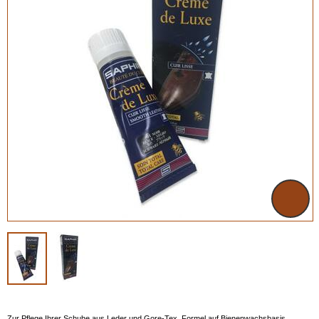
Zur Pflege Ihrer Schuhe aus Leder und Gore-Tex. Formel auf Bienenwachsbasis.