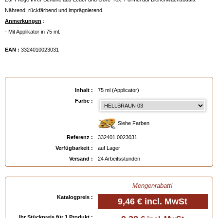
Nährend, rückfärbend und imprägnierend.
Anmerkungen
:
- Mit Applikator in 75 ml.
EAN :
3324010023031
Inhalt :
75 ml (Applicator)
Farbe :
Siehe Farben
Referenz :
332401 0023031
Verfügbarkeit :
auf Lager
Versand :
24 Arbeitsstunden
Mengenrabatt!
Katalogpreis :
9,46 €
incl. MwSt
Ihr Stückpreis für 1 Produkt :