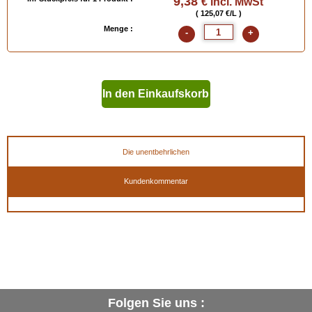
9,38
€ incl. MwSt
( 125,07 €/L )
Menge :
-
+
In den Einkaufskorb
geben
Die unentbehrlichen
Kundenkommentar
Folgen Sie uns :