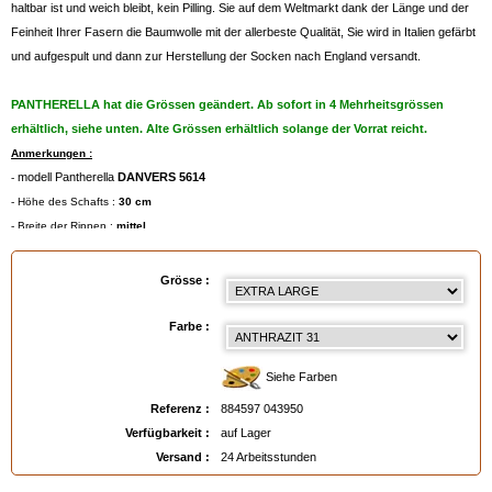
haltbar ist und weich bleibt, kein Pilling. Sie auf dem Weltmarkt dank der Länge und der
Feinheit Ihrer Fasern die Baumwolle mit der allerbeste Qualität, Sie wird in Italien gefärbt
und aufgespult und dann zur Herstellung der Socken nach England versandt.
PANTHERELLA hat die Grössen geändert. Ab sofort in 4 Mehrheitsgrössen
erhältlich, siehe unten. Alte Grössen erhältlich solange der Vorrat reicht.
Anmerkungen :
modell Pantherella
DANVERS 5614
-
- Höhe des Schafts :
30 cm
- Breite der Rippen :
mittel
Maschinenwaschbar bei max. 30°, oder im Wollwaschgang.
-
- Abbildung
360°
per Zoom auf die Fotos !
Grösse :
- Grössenangaben in den untenstehende technischen Daten
- Degressive Preise pro Farbe und Grösse,
Farbe :
- Für die Farbauswahl bitte auf die untenstehende Farbpalette klicken, oder das
Farbmuster "Leder
" bestellen.
Siehe Farben
Referenz :
884597 043950
Verfügbarkeit :
auf Lager
Gröβentabelle
:
Versand :
24 Arbeitsstunden
- Small = 39/40 (Eur) - 6/7 (UK) - 7/8 (USA)
- Medium = 41/44 (Eur) - 7½/9½ (UK) - 8½/11 (USA)