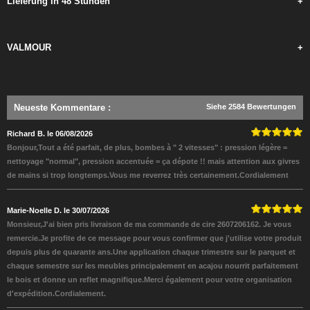
Lieferung in 48 Stunden
+
VALMOUR
+
Neueste Kommentare
:
Siehe 2584 Bewertungen
Richard B. le 06/08/2026
Bonjour,Tout a été parfait, de plus, bombes à " 2 vitesses" : pression légère =
nettoyage "normal", pression accentuée = ça dépote !! mais attention aux givres
de mains si trop longtemps.Vous me reverrez très certainement.Cordialement
Marie-Noelle D. le 30/07/2026
Monsieur,J'ai bien pris livraison de ma commande de cire 2607206162. Je vous
remercie.Je profite de ce message pour vous confirmer que j'utilise votre produit
depuis plus de quarante ans.Une application chaque trimestre sur le parquet et
chaque semestre sur les meubles principalement en acajou nourrit parfaitement
le bois et donne un reflet magnifique.Merci également pour votre organisation
d'expédition.Cordialement.