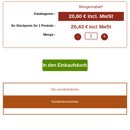
- Large = 45/47 (Eur) - 10/12 (UK) - 11½/13 (USA)
Mengenrabatt!
- Extra Large = 48/49 (Eur) - 13/14 (UK) - 13½/15 (USA)
Katalogpreis :
20,60 €
incl. MwSt
Ihr Stückpreis für 1 Produkt :
20,43
€ incl. MwSt
Menge :
-
+
EAN :
884597043950
In den Einkaufskorb
geben
Die unentbehrlichen
Kundenkommentar