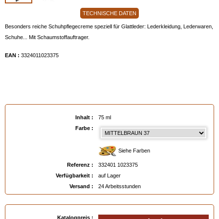
TECHNISCHE DATEN
Besonders reiche Schuhpflegecreme speziell für Glattleder: Lederkleidung, Lederwaren,
Schuhe... Mit Schaumstoffauftrager.
EAN :
3324011023375
Inhalt :
75 ml
Farbe :
Siehe Farben
Referenz :
332401 1023375
Verfügbarkeit :
auf Lager
Versand :
24 Arbeitsstunden
Katalogpreis :