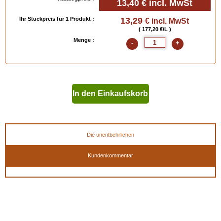
13,40 €
incl. MwSt
Ihr Stückpreis für 1 Produkt :
13,29
€ incl. MwSt
( 177,20 €/L )
Menge :
-
+
In den Einkaufskorb
geben
Die unentbehrlichen
Kundenkommentar