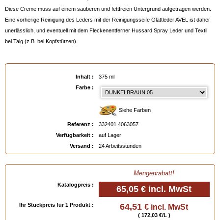
Diese Creme muss auf einem sauberen und fettfreien Untergrund aufgetragen werden.
Eine vorherige Reinigung des Leders mit der Reinigungsseife Glattleder AVEL ist daher
unerlässlich, und eventuell mit dem Fleckenentferner Hussard Spray Leder und Textil
bei Talg (z.B. bei Kopfstützen).
Achtung :
Angesichts der heute sehr zahlreichen verschiedenen Lederqualitäten und ohne einen
Inhalt :
375 ml
von unserem Labor durchgeführten Kompatibilitätstest empfehlen wir, das Leder vorher
Farbe :
mit dem Feinen Alkohol zum Lackieren Louis XIII vorzubereiten.
Es ist am besten, wenn Sie uns vorher ein kleines Stück Leder für einen Test in
Siehe Farben
unserem Labor schicken.
Referenz :
332401 4063057
Anmerkungen
:
Verfügbarkeit :
auf Lager
- Ein Kanister von 375 ml ist ausreichend für ein dreisitziges Sofa.
Versand :
24 Arbeitsstunden
- Vor Gebrauch gut schütteln!
- Wird meistens in 2 Schichten aufgetragen, die erste dient als Grundierung.
- Jede Schicht muss mit dem
Fixierspray AVEL
fixiert werden. Zwischen beiden
Mengenrabatt!
mindestens 4 Stunden warten.
Katalogpreis :
65,05 €
incl. MwSt
- Kann in 375 ml nach Mass hergestellt werden, siehe Beratungskarte "
Bestellung
einer Pigmentfärbecreme nach Mass
"
Ihr Stückpreis für 1 Produkt :
64,51
€ incl. MwSt
- Nur bei einer Raumtemperatur über 0°C anwenden.
( 172,03 €/L )