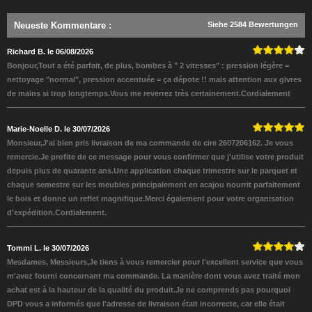
Neueste Kommentare
:
Siehe 2584 Bewertungen
Richard B. le 06/08/2026
Bonjour,Tout a été parfait, de plus, bombes à " 2 vitesses" : pression légère =
nettoyage "normal", pression accentuée = ça dépote !! mais attention aux givres
de mains si trop longtemps.Vous me reverrez très certainement.Cordialement
Marie-Noelle D. le 30/07/2026
Monsieur,J'ai bien pris livraison de ma commande de cire 2607206162. Je vous
remercie.Je profite de ce message pour vous confirmer que j'utilise votre produit
depuis plus de quarante ans.Une application chaque trimestre sur le parquet et
chaque semestre sur les meubles principalement en acajou nourrit parfaitement
le bois et donne un reflet magnifique.Merci également pour votre organisation
d'expédition.Cordialement.
Tommi L. le 30/07/2026
Mesdames, Messieurs,Je tiens à vous remercier pour l'excellent service que vous
m'avez fourni concernant ma commande. La manière dont vous avez traité mon
achat est à la hauteur de la qualité du produit.Je ne comprends pas pourquoi
DPD vous a informés que l'adresse de livraison était incorrecte, car elle était