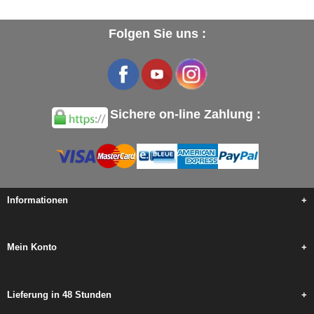
Folgen Sie uns :
Sichere on-line Zahlung :
Informationen
+
Mein Konto
+
Lieferung in 48 Stunden
+