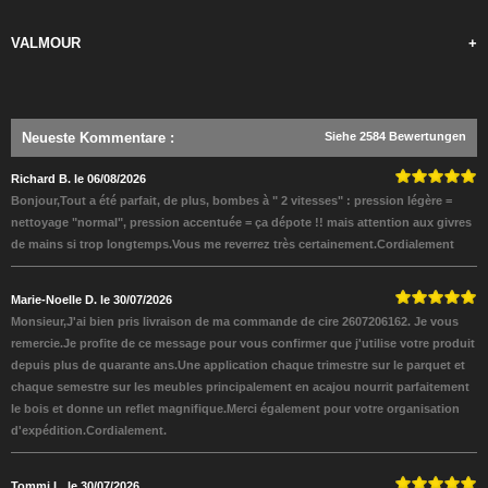
VALMOUR
+
Neueste Kommentare
:
Siehe 2584 Bewertungen
Richard B. le 06/08/2026
Bonjour,Tout a été parfait, de plus, bombes à " 2 vitesses" : pression légère =
nettoyage "normal", pression accentuée = ça dépote !! mais attention aux givres
de mains si trop longtemps.Vous me reverrez très certainement.Cordialement
Marie-Noelle D. le 30/07/2026
Monsieur,J'ai bien pris livraison de ma commande de cire 2607206162. Je vous
remercie.Je profite de ce message pour vous confirmer que j'utilise votre produit
depuis plus de quarante ans.Une application chaque trimestre sur le parquet et
chaque semestre sur les meubles principalement en acajou nourrit parfaitement
le bois et donne un reflet magnifique.Merci également pour votre organisation
d'expédition.Cordialement.
Tommi L. le 30/07/2026