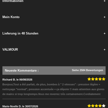
Informationen
+
Mein Konto
+
Lieferung in 48 Stunden
+
VALMOUR
+
Neueste Kommentare
:
Siehe 2584 Bewertungen
Richard B. le 06/08/2026
Bonjour,Tout a été parfait, de plus, bombes à " 2 vitesses" : pression légère =
nettoyage "normal", pression accentuée = ça dépote !! mais attention aux givres
de mains si trop longtemps.Vous me reverrez très certainement.Cordialement
Marie-Noelle D. le 30/07/2026