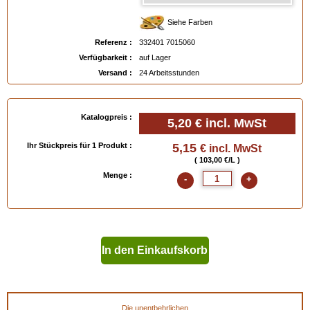
Siehe Farben
Referenz :
332401 7015060
Verfügbarkeit :
auf Lager
Versand :
24 Arbeitsstunden
Katalogpreis :
5,20 €
incl. MwSt
Ihr Stückpreis für 1 Produkt :
5,15
€ incl. MwSt
( 103,00 €/L )
Menge :
-
+
In den Einkaufskorb
geben
Die unentbehrlichen