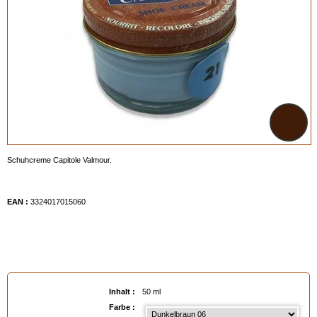
Schuhcreme Capitole Valmour.
EAN :
3324017015060
Inhalt :
50 ml
Farbe :