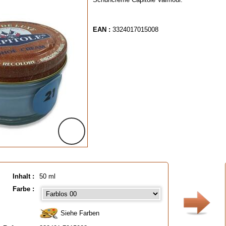
EAN :
3324017015008
Inhalt :
50 ml
Farbe :
Siehe Farben