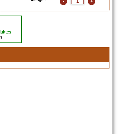
-
+
duktes
en