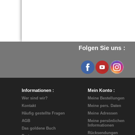
Folgen Sie uns :
Informationen
Mein Konto
Wer sind wir?
Meine Bestellungen
Kontakt
Meine pers. Daten
Häufig gestellte Fragen
Meine Adressen
AGB
Meine persönlichen
Informationen
Das goldene Buch
Rücksendungen