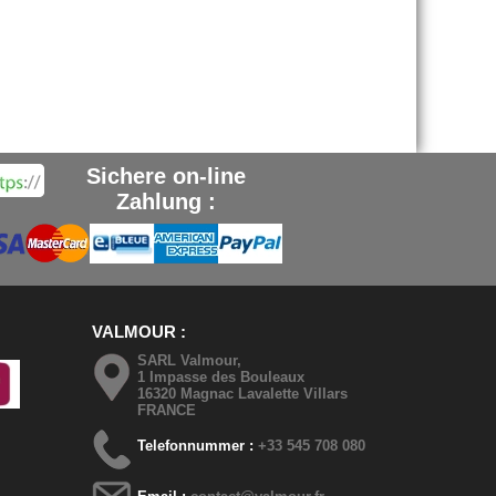
Sichere on-line
Zahlung :
VALMOUR
SARL Valmour,
1 Impasse des Bouleaux
16320 Magnac Lavalette Villars
FRANCE
Telefonnummer :
+33 545 708 080