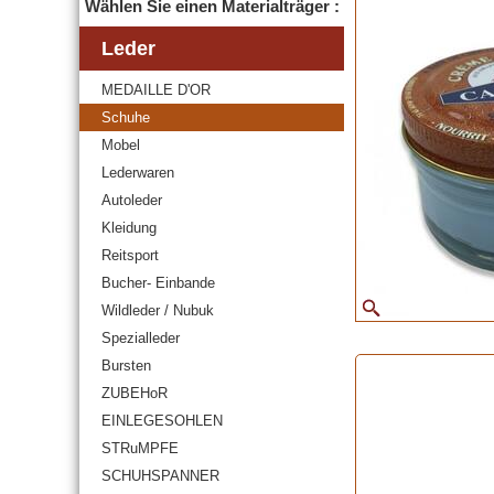
Wählen Sie einen Materialträger :
Leder
MEDAILLE D'OR
Schuhe
Mobel
Lederwaren
Autoleder
Kleidung
Reitsport
Bucher- Einbande
Wildleder / Nubuk
Spezialleder
Bursten
ZUBEHoR
EINLEGESOHLEN
STRuMPFE
SCHUHSPANNER