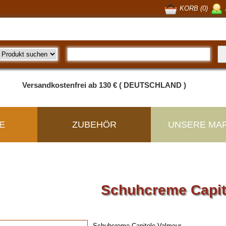
KORB (0)
Versandkostenfrei ab 130 € ( DEUTSCHLAND )
E
ZUBEHÖR
UNSERE MA
Schuhcreme Capit
Schuhcreme Capitole Valmour.