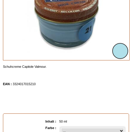
Schuhcreme Capitole Valmour.
EAN :
3324017015210
Inhalt :
50 ml
Farbe :