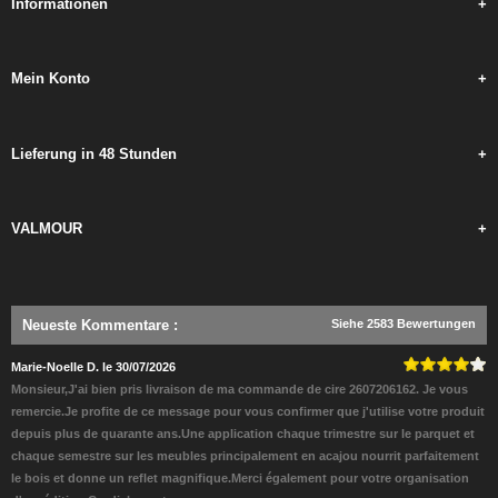
Informationen
+
Mein Konto
+
Lieferung in 48 Stunden
+
VALMOUR
+
Neueste Kommentare
:
Siehe 2583 Bewertungen
Marie-Noelle D. le 30/07/2026
Monsieur,J'ai bien pris livraison de ma commande de cire 2607206162. Je vous
remercie.Je profite de ce message pour vous confirmer que j'utilise votre produit
depuis plus de quarante ans.Une application chaque trimestre sur le parquet et
chaque semestre sur les meubles principalement en acajou nourrit parfaitement
le bois et donne un reflet magnifique.Merci également pour votre organisation