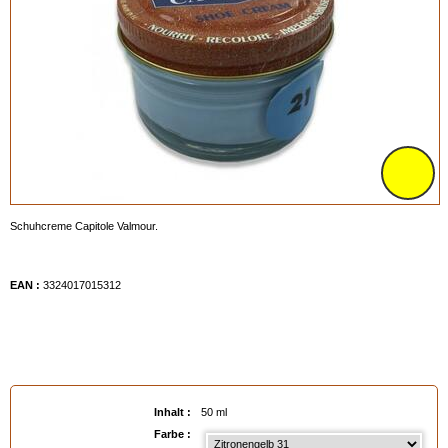
Schuhcreme Capitole Valmour.
EAN :
3324017015312
Inhalt :
50 ml
Farbe :