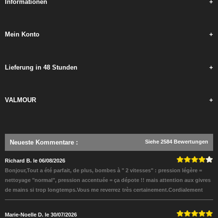
Informationen
+
Mein Konto
+
Lieferung in 48 Stunden
+
VALMOUR
+
Neueste Kommentare
:
Siehe 2584 Bewertungen
Richard B. le 06/08/2026
Bonjour,Tout a été parfait, de plus, bombes à " 2 vitesses" : pression légère =
nettoyage "normal", pression accentuée = ça dépote !! mais attention aux givres
de mains si trop longtemps.Vous me reverrez très certainement.Cordialement
Marie-Noelle D. le 30/07/2026