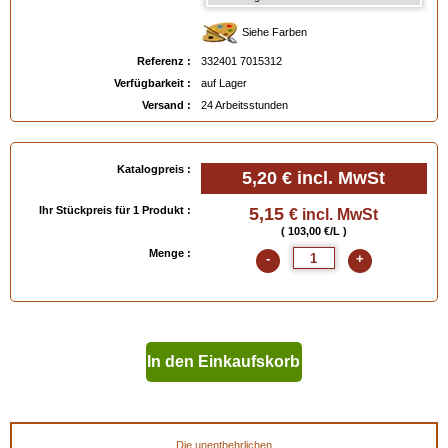
Siehe Farben
Referenz :
332401 7015312
Verfügbarkeit :
auf Lager
Versand :
24 Arbeitsstunden
Katalogpreis :
5,20 €
incl. MwSt
Ihr Stückpreis für 1 Produkt :
5,15
€ incl. MwSt
( 103,00 €/L )
Menge :
-
+
In den Einkaufskorb
geben
Die unentbehrlichen