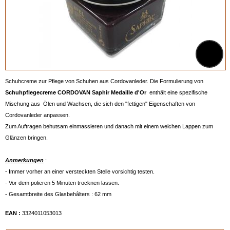
Schuhcreme zur Pflege von Schuhen aus Cordovanleder. Die Formulierung von
Schuhpflegecreme CORDOVAN Saphir Medaille d'Or
enthält eine spezifische
Mischung aus Ölen und Wachsen, die sich den "fettigen" Eigenschaften von
Cordovanleder anpassen.
Zum Auftragen behutsam einmassieren und danach mit einem weichen Lappen zum
Glänzen bringen.
Anmerkungen
:
- Immer vorher an einer versteckten Stelle vorsichtig testen.
- Vor dem polieren 5 Minuten trocknen lassen.
- Gesamtbreite des Glasbehâlters : 62 mm
EAN :
3324011053013