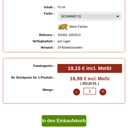
Inhalt :
75 ml
Farbe :
Siehe Farben
Referenz :
332401 1053013
Verfügbarkeit :
auf Lager
Versand :
24 Arbeitsstunden
Katalogpreis :
19,15 €
incl. MwSt
Ihr Stückpreis für 1 Produkt :
18,99
€ incl. MwSt
( 253,20 €/L )
Menge :
-
+
In den Einkaufskorb