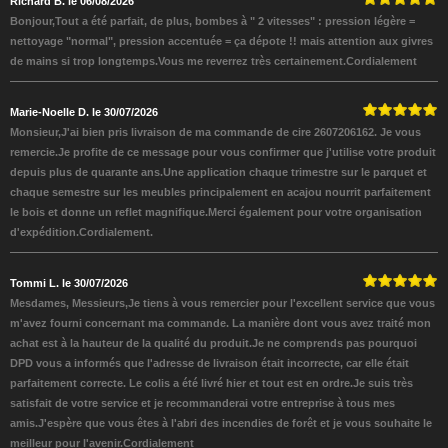
Richard B. le 06/08/2026
Bonjour,Tout a été parfait, de plus, bombes à " 2 vitesses" : pression légère =
nettoyage "normal", pression accentuée = ça dépote !! mais attention aux givres
de mains si trop longtemps.Vous me reverrez très certainement.Cordialement
Marie-Noelle D. le 30/07/2026
Monsieur,J'ai bien pris livraison de ma commande de cire 2607206162. Je vous
remercie.Je profite de ce message pour vous confirmer que j'utilise votre produit
depuis plus de quarante ans.Une application chaque trimestre sur le parquet et
chaque semestre sur les meubles principalement en acajou nourrit parfaitement
le bois et donne un reflet magnifique.Merci également pour votre organisation
d'expédition.Cordialement.
Tommi L. le 30/07/2026
Mesdames, Messieurs,Je tiens à vous remercier pour l'excellent service que vous
m'avez fourni concernant ma commande. La manière dont vous avez traité mon
achat est à la hauteur de la qualité du produit.Je ne comprends pas pourquoi
DPD vous a informés que l'adresse de livraison était incorrecte, car elle était
parfaitement correcte. Le colis a été livré hier et tout est en ordre.Je suis très
satisfait de votre service et je recommanderai votre entreprise à tous mes
amis.J'espère que vous êtes à l'abri des incendies de forêt et je vous souhaite le
meilleur pour l'avenir.Cordialement