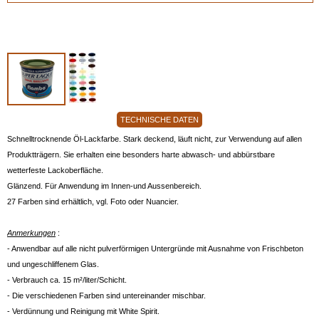
TECHNISCHE DATEN
Schnelltrocknende Öl-Lackfarbe. Stark deckend, läuft nicht, zur Verwendung auf allen
Produktträgern. Sie erhalten eine besonders harte abwasch- und abbürstbare
wetterfeste Lackoberfläche.
Glänzend. Für Anwendung im Innen-und Aussenbereich.
27 Farben sind erhältlich, vgl. Foto oder Nuancier.
Anmerkungen
:
- Anwendbar auf alle nicht pulverförmigen Untergründe mit Ausnahme von Frischbeton
und ungeschliffenem Glas.
- Verbrauch ca. 15 m²/liter/Schicht.
- Die verschiedenen Farben sind untereinander mischbar.
- Verdünnung und Reinigung mit White Spirit.