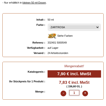
- Nur erhältlich in
kleinen 50 ml-Dosen
.
EAN :
3324015000549
Inhalt :
50 ml
Farbe :
Siehe Farben
Referenz :
332401 5000549
Verfügbarkeit :
auf Lager
Versand :
24 Arbeitsstunden
Mengenrabatt!
Katalogpreis :
7,90 €
incl. MwSt
Ihr Stückpreis für 1 Produkt :
7,83
€ incl. MwSt
( 156,60 €/L )
Menge :
-
+