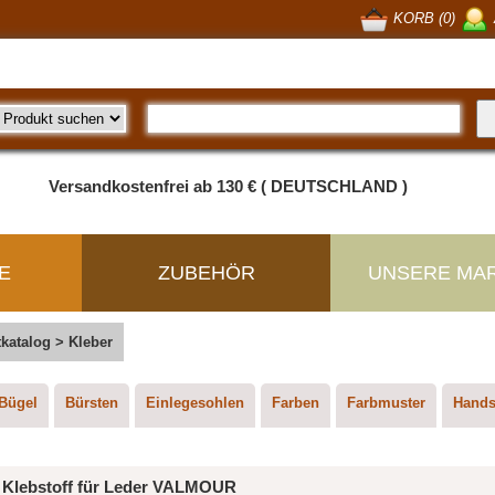
KORB (0)
Versandkostenfrei ab 130 € ( DEUTSCHLAND )
E
ZUBEHÖR
UNSERE MA
atalog > Kleber
Bügel
Bürsten
Einlegesohlen
Farben
Farbmuster
Hand
Klebstoff für Leder VALMOUR