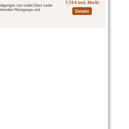
7,74 € incl. MwSt
hädigungen von Leder.Dass Leder
stehenden Reinigungs-und
Details