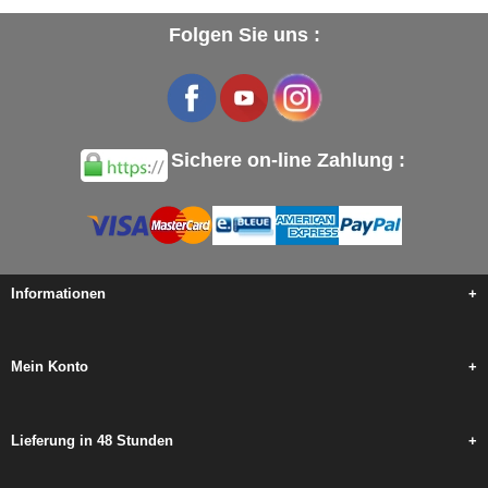
Folgen Sie uns :
Sichere on-line Zahlung :
Informationen
+
Mein Konto
+
Lieferung in 48 Stunden
+