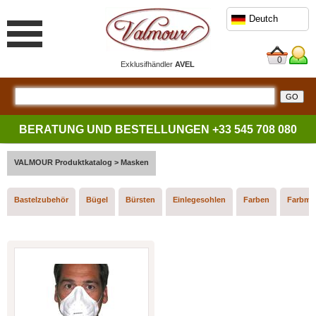
Deutch
0
Exklusifhändler
AVEL
BERATUNG UND BESTELLUNGEN
+33 545 708 080
VALMOUR Produktkatalog > Masken
Bastelzubehör
Bügel
Bürsten
Einlegesohlen
Farben
Farbmu