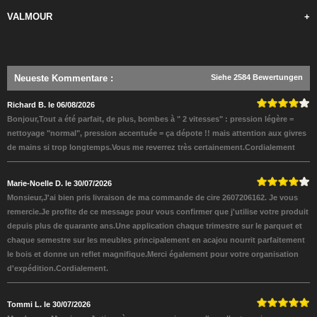
VALMOUR
+
Neueste Kommentare
:
Siehe 2584 Bewertungen
Richard B. le 06/08/2026
Bonjour,Tout a été parfait, de plus, bombes à " 2 vitesses" : pression légère =
nettoyage "normal", pression accentuée = ça dépote !! mais attention aux givres
de mains si trop longtemps.Vous me reverrez très certainement.Cordialement
Marie-Noelle D. le 30/07/2026
Monsieur,J'ai bien pris livraison de ma commande de cire 2607206162. Je vous
remercie.Je profite de ce message pour vous confirmer que j'utilise votre produit
depuis plus de quarante ans.Une application chaque trimestre sur le parquet et
chaque semestre sur les meubles principalement en acajou nourrit parfaitement
le bois et donne un reflet magnifique.Merci également pour votre organisation
d'expédition.Cordialement.
Tommi L. le 30/07/2026