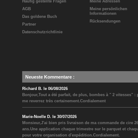
Häufig gestellte Fragen
Meine Adressen
AGB
Meine persönlichen
Informationen
Das goldene Buch
Rücksendungen
Partner
Datenschutzrichtlinie
Neueste Kommentare
:
Richard B. le 06/08/2026
Bonjour,Tout a été parfait, de plus, bombes à " 2 vitesses" 
me reverrez très certainement.Cordialement
Marie-Noelle D. le 30/07/2026
Monsieur,J'ai bien pris livraison de ma commande de cire 26
ans.Une application chaque trimestre sur le parquet et chaq
pour votre organisation d'expédition.Cordialement.