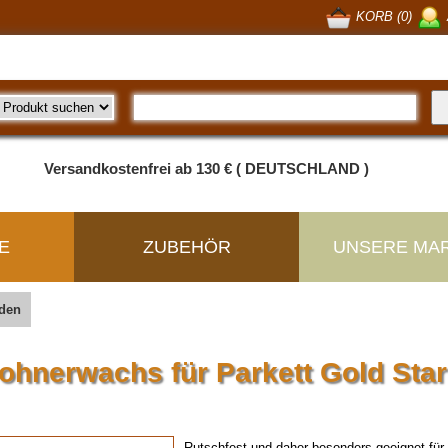
KORB (0)
Versandkostenfrei ab 130 € ( DEUTSCHLAND )
E
ZUBEHÖR
UNSERE MA
den
ohnerwachs für Parkett Gold Sta
Rutschfest und daher besonders geeignet für 