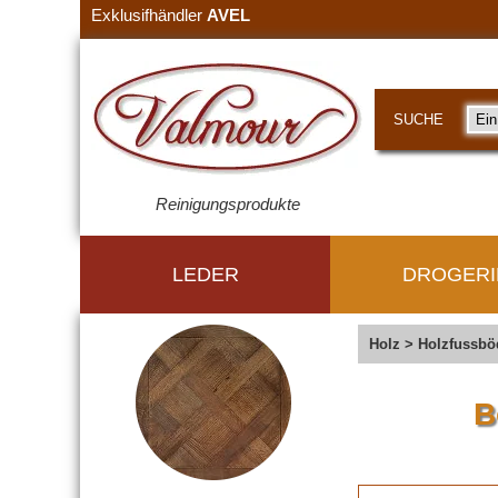
Exklusifhändler
AVEL
SUCHE
Reinigungsprodukte
LEDER
DROGERI
Holz
>
Holzfussbö
B