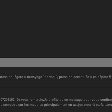
: pression légère = nettoyage "normal", pression accentuée = ça dépote !
07206162. Je vous remercie.Je profite de ce message pour vous confirmer
ue semestre sur les meubles principalement en acajou nourrit parfaiteme