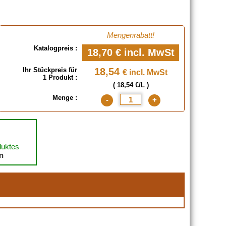
Mengenrabatt!
Katalogpreis :
18,70 €
incl. MwSt
Ihr Stückpreis für
18,54
€ incl. MwSt
1 Produkt :
( 18,54 €/L )
Menge :
-
+
duktes
en