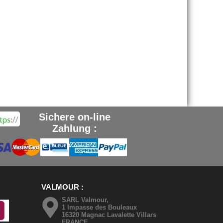
Sichere on-line
Zahlung :
VALMOUR
SARL Valmour,
1 Impasse des Bouleaux
16320 Magnac Lavalette Villars
FRANCE