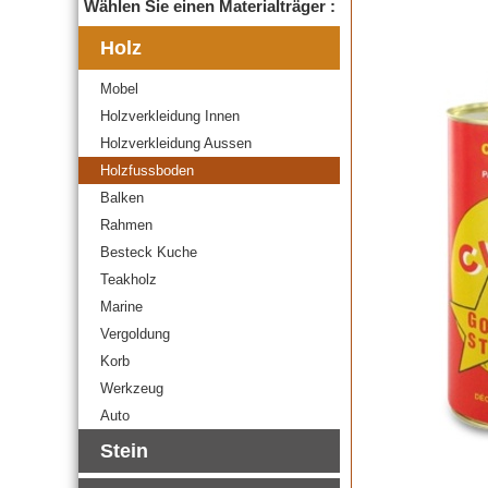
Wählen Sie einen Materialträger :
Holz
Mobel
Holzverkleidung Innen
Holzverkleidung Aussen
Holzfussboden
Balken
Rahmen
Besteck Kuche
Teakholz
Marine
Vergoldung
Korb
Werkzeug
Auto
Stein