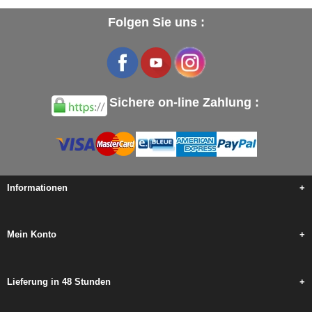
Folgen Sie uns :
Sichere on-line Zahlung :
Informationen
+
Mein Konto
+
Lieferung in 48 Stunden
+