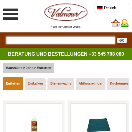
Deutch
0
Exklusifhändler
AVEL
BERATUNG UND BESTELLUNGEN
+33 545 708 080
Haushalt
>
Küche
>
Entfetten
Entfetten
Entkalken
Bienenwachs
Abflussreiniger
Kuchenmesse