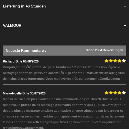
Lieferung in 48 Stunden
+
VALMOUR
+
Neueste Kommentare
:
Siehe 2584 Bewertungen
Richard B. le 06/08/2026
Bonjour,Tout a été parfait, de plus, bombes à " 2 vitesses" : pression légère =
nettoyage "normal", pression accentuée = ça dépote !! mais attention aux givres
de mains si trop longtemps.Vous me reverrez très certainement.Cordialement
Marie-Noelle D. le 30/07/2026
Monsieur,J'ai bien pris livraison de ma commande de cire 2607206162. Je vous
remercie.Je profite de ce message pour vous confirmer que j'utilise votre produit
depuis plus de quarante ans.Une application chaque trimestre sur le parquet et
chaque semestre sur les meubles principalement en acajou nourrit parfaitement
le bois et donne un reflet magnifique.Merci également pour votre organisation
d'expédition.Cordialement.