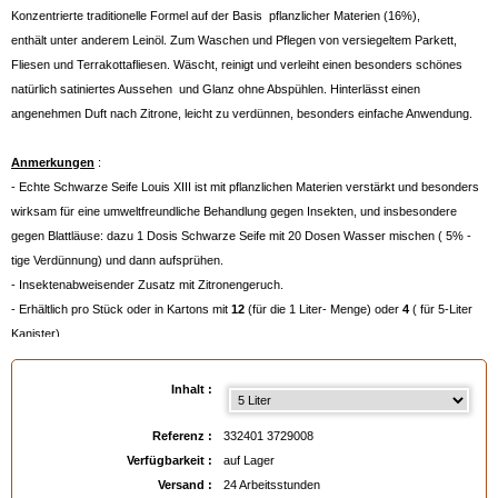
Konzentrierte traditionelle Formel auf der Basis pflanzlicher Materien (16%),
enthält unter anderem Leinöl. Zum Waschen und Pflegen von versiegeltem Parkett,
Fliesen und Terrakottafliesen. Wäscht, reinigt und verleiht einen besonders schönes
natürlich satiniertes Aussehen und Glanz ohne Abspühlen. Hinterlässt einen
angenehmen Duft nach Zitrone, leicht zu verdünnen, besonders einfache Anwendung.
Anmerkungen
:
- Echte Schwarze Seife Louis XIII ist mit pflanzlichen Materien verstärkt und besonders
wirksam für eine umweltfreundliche Behandlung gegen Insekten, und insbesondere
gegen Blattläuse: dazu 1 Dosis Schwarze Seife mit 20 Dosen Wasser mischen ( 5% -
tige Verdünnung) und dann aufsprühen.
- Insektenabweisender Zusatz mit Zitronengeruch.
- Erhältlich pro Stück oder in Kartons mit
12
(für die 1 Liter- Menge) oder
4
( für 5-Liter
Kanister).
Verfügbar in
: 1 Liter, 5 Liter
Inhalt :
EAN :
3324013729008
Referenz :
332401 3729008
Verfügbarkeit :
auf Lager
Versand :
24 Arbeitsstunden