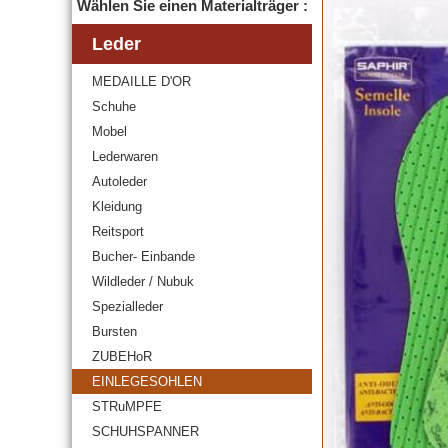
Wählen Sie einen Materialträger :
Leder
MEDAILLE D'OR
Schuhe
Mobel
Lederwaren
Autoleder
Kleidung
Reitsport
Bucher- Einbande
Wildleder / Nubuk
Spezialleder
Bursten
ZUBEHoR
EINLEGESOHLEN
STRuMPFE
SCHUHSPANNER