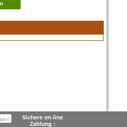
en
Sichere on-line
Zahlung :