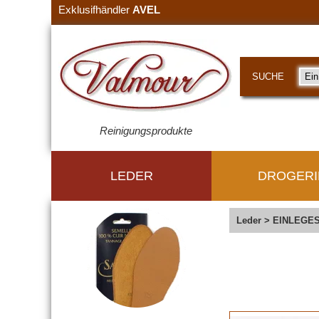
Exklusifhändler
AVEL
SUCHE
Reinigungsprodukte
LEDER
DROGERI
Leder
>
EINLEGE