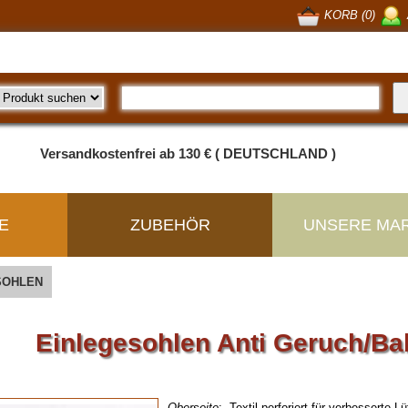
KORB (0)
Versandkostenfrei ab 130 € ( DEUTSCHLAND )
E
ZUBEHÖR
UNSERE MA
SOHLEN
Einlegesohlen Anti Geruch/Ba
Oberseite
: Textil perforiert für verbesserte