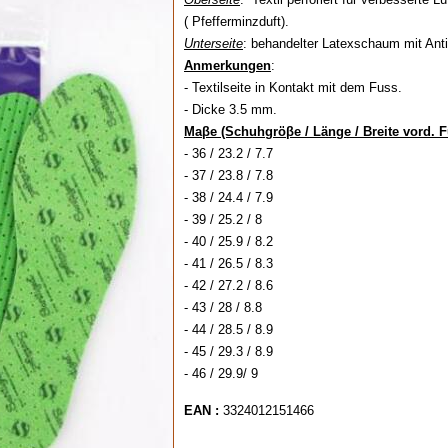
( Pfefferminzduft).
Unterseite
: behandelter Latexschaum mit Anti
Anmerkungen
:
- Textilseite in Kontakt mit dem Fuss.
- Dicke 3.5 mm.
Maβe (Schuhgröβe / Länge / Breite vord. F
- 36 / 23.2 / 7.7
- 37 / 23.8 / 7.8
- 38 / 24.4 / 7.9
- 39 / 25.2 / 8
- 40 / 25.9 / 8.2
- 41 / 26.5 / 8.3
- 42 / 27.2 / 8.6
- 43 / 28 / 8.8
- 44 / 28.5 / 8.9
- 45 / 29.3 / 8.9
- 46 / 29.9/ 9
EAN :
3324012151466