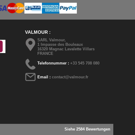
VALMOUR
SARL Valmour,
1 Impasse des Bouleaux
16320 Magnac Lavalette Villars
FRANCE
Telefonnummer :
+33 545 708 080
Email :
contact@valmour.fr
Siehe 2584 Bewertungen