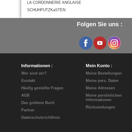
LA CORDONNERIE ANGLAISE
SCHUHPUTZKaSTEN
Folgen Sie uns :
Informationen
Mein Konto
Wer sind wir?
Meine Bestellungen
Kontakt
Meine pers. Daten
Häufig gestellte Fragen
Meine Adressen
AGB
Meine persönlichen
Informationen
Das goldene Buch
Rücksendungen
Partner
Datenschutzrichtlinie