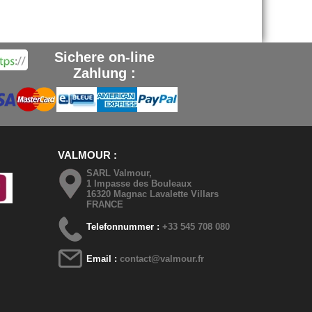
Sichere on-line
Zahlung :
VALMOUR
SARL Valmour,
1 Impasse des Bouleaux
16320 Magnac Lavalette Villars
FRANCE
Telefonnummer :
+33 545 708 080
Email :
contact@valmour.fr