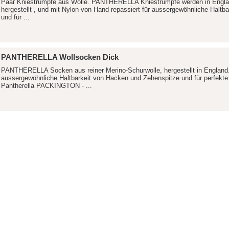
Paar Kniestrümpfe aus Wolle. PANTHERELLA Kniestrümpfe werden in Englan
hergestellt , und mit Nylon von Hand repassiert für aussergewöhnliche Halt
und für ...
PANTHERELLA Wollsocken Dick
PANTHERELLA Socken aus reiner Merino-Schurwolle, hergestellt in England. 
aussergewöhnliche Haltbarkeit von Hacken und Zehenspitze und für perfekt
Pantherella PACKINGTON - ...