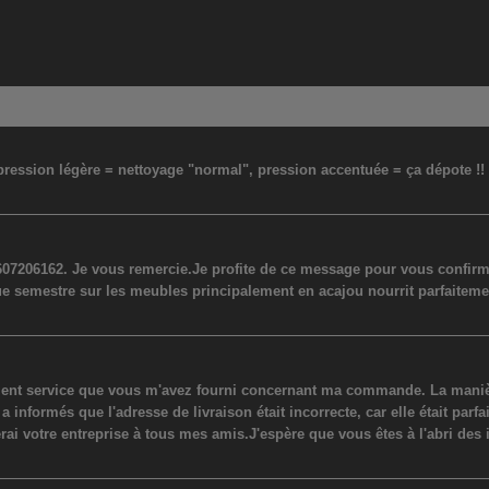
: pression légère = nettoyage "normal", pression accentuée = ça dépote !
07206162. Je vous remercie.Je profite de ce message pour vous confirmer
ue semestre sur les meubles principalement en acajou nourrit parfaiteme
lent service que vous m'avez fourni concernant ma commande. La manière
ormés que l'adresse de livraison était incorrecte, car elle était parfaite
erai votre entreprise à tous mes amis.J'espère que vous êtes à l'abri des 