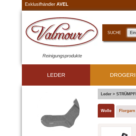
Exklusifhändler
AVEL
SUCHE
Reinigungsprodukte
LEDER
DROGERI
Leder
>
STRÜMPF
Wolle
Florgarn