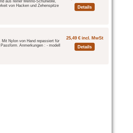
d aus reiner Merino-Schurwolle,
barkeit von Hacken und Zehenspitze
Details
25,49 € incl. MwSt
Mit Nylon von Hand repassiert für
e Passform. Anmerkungen : - modell
Details