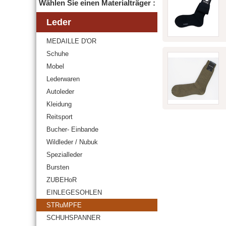
Wählen Sie einen Materialträger :
Leder
MEDAILLE D'OR
Schuhe
Mobel
Lederwaren
Autoleder
Kleidung
Reitsport
Bucher- Einbande
Wildleder / Nubuk
Spezialleder
Bursten
ZUBEHoR
EINLEGESOHLEN
STRuMPFE
SCHUHSPANNER