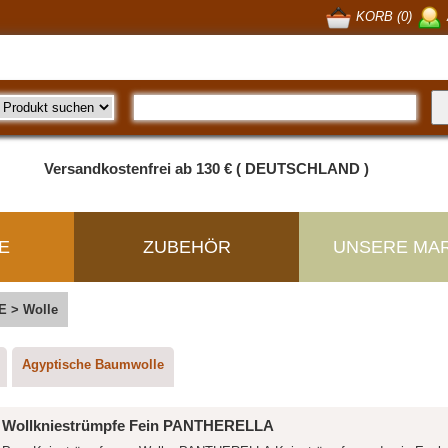
KORB (0)
Versandkostenfrei ab 130 € ( DEUTSCHLAND )
E
ZUBEHÖR
UNSERE MA
E
>
Wolle
Agyptische Baumwolle
Wollkniestrümpfe Fein PANTHERELLA