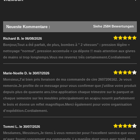
Neueste Kommentare
:
Siehe 2584 Bewertungen
Richard B. le 06/08/2026
Bonjour,Tout a été parfait, de plus, bombes à " 2 vitesses" : pression légère =
nettoyage "normal", pression accentuée = ça dépote !! mais attention aux givres
de mains si trop longtemps.Vous me reverrez très certainement.Cordialement
Marie-Noelle D. le 30/07/2026
Monsieur,J'ai bien pris livraison de ma commande de cire 2607206162. Je vous
remercie.Je profite de ce message pour vous confirmer que j'utilise votre produit
depuis plus de quarante ans.Une application chaque trimestre sur le parquet et
chaque semestre sur les meubles principalement en acajou nourrit parfaitement
le bois et donne un reflet magnifique.Merci également pour votre organisation
d'expédition.Cordialement.
Tommi L. le 30/07/2026
Mesdames, Messieurs,Je tiens à vous remercier pour l'excellent service que vous
m'avez fourni concernant ma commande. La manière dont vous avez traité mon