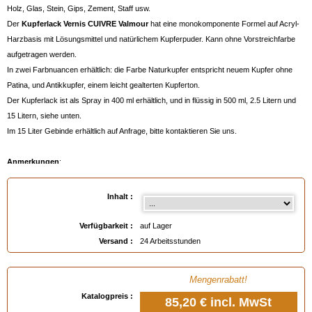
Holz, Glas, Stein, Gips, Zement, Staff usw.
Der
Kupferlack Vernis CUIVRE Valmour
hat eine monokomponente Formel auf Acryl-
Harzbasis mit Lösungsmittel und natürlichem Kupferpuder. Kann ohne Vorstreichfarbe
aufgetragen werden.
In zwei Farbnuancen erhältlich: die Farbe Naturkupfer entspricht neuem Kupfer ohne
Patina, und Antikkupfer, einem leicht gealterten Kupferton.
Der Kupferlack ist als Spray in 400 ml erhältlich, und in flüssig in 500 ml, 2.5 Litern und
15 Litern, siehe unten.
Im 15 Liter Gebinde erhältlich auf Anfrage, bitte kontaktieren Sie uns.
Anmerkungen
:
- Auf eisenhaltigem Metall vorher
Rostumwandler STOP ROST Valmour
auftragen.
- Kann mit einem
Pinsel
oder einer Farbpistole aufgetragen werden, Verdünnung mit
Inhalt :
POLYDILUANT Valmour
(10-15% Niederdruck und 20% Luftless-Düse1.4 bis 1.6
mm).
Verfügbarkeit :
auf Lager
- Dieser Lack erhält wie Kupfer mit der Zeit eine Patina, aber oxidiert nicht.
Versand :
24 Arbeitsstunden
- Wird in einer einzigen dicken Schicht aufgetragen.
- Verbrauch 6 m²/Liter , das entspricht ca. 15 Linearmeter Regenrinne pro 500 ml
Mengenrabatt!
Gebinde.
Katalogpreis :
- Viskosität 20 bis 25 Sekunden im 4-mm-Fordschnitt
85,20 €
incl. MwSt