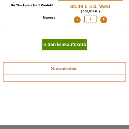
- widersteht bis 90°C
Ihr Stückpreis für 1 Produkt :
84,49
€ incl. MwSt
- Für 15 l Gebinde bitte
uns kontaktieren
.
( 168,98 €/L )
- Zum Reinigen des Werkzeugs entweder Azeton oder
POLYDILUANT Valmour
Menge :
-
+
verwenden.
- Abgabekklassifikation A+
Verfügbar in
: 500 ml, 2.5 Liter, 15 Liter, 400 ml Spray
In den Einkaufskorb
geben
Die unentbehrlichen