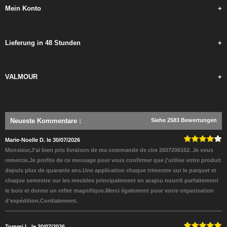
Mein Konto
+
Lieferung in 48 Stunden
+
VALMOUR
+
Neueste Kommentare
:
Siehe 2583 Bewertungen
Marie-Noelle D. le 30/07/2026
Monsieur,J'ai bien pris livraison de ma commande de cire 2607206162. Je vous
remercie.Je profite de ce message pour vous confirmer que j'utilise votre produit
depuis plus de quarante ans.Une application chaque trimestre sur le parquet et
chaque semestre sur les meubles principalement en acajou nourrit parfaitement
le bois et donne un reflet magnifique.Merci également pour votre organisation
d'expédition.Cordialement.
Tommi L. le 30/07/2026