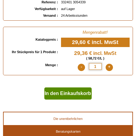
Referenz :
332401 3054339
Verfügbarkeit :
auf Lager
Versand :
24 Arbeitsstunden
Mengenrabatt!
Katalogpreis :
29,60 €
incl. MwSt
Ihr Stückpreis für 1 Produkt :
29,36
€ incl. MwSt
( 58,72 €/L )
Menge :
-
+
In den Einkaufskorb
geben
Die unentbehrlichen
Beratungskarten