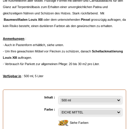
Die Kosmetikerin alter Möbel. Flüssige Formel mit Bienen-und Carnaubawachs für den
Glanz auf Terpentinölbasis zum Erhalten einer unvergleichlichen Patina und
gleichzeitigem Nähren und Schützen des Holzes. Stark rückfärbend. Mit
Baumwollfaden Louis XIII
oder dem untenstehenden
Pinsel
grosszügig auftragen, da
kein Risiko besteht, einen dunkleren Farbton als den gewünschten zu erhalten.
Anmerkungen
:
- Auch in Pastenform erhältlich, siehe unten.
- Um Ihre gewachsten Möbel vor Flecken zu schützen, danach
Schellackmattierung
Louis XIII
auftragen.
- Verbrauch für Parkett zur allgemeinen Pflege: 20 bis 30 m2 pro Liter.
Verfügbar in
: 500 ml, 5 Liter
EAN :
3324013054339
Inhalt :
Farbe :
Siehe Farben