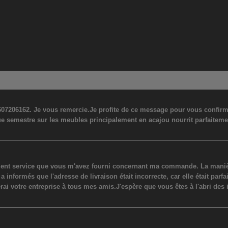
07206162. Je vous remercie.Je profite de ce message pour vous confirmer
ue semestre sur les meubles principalement en acajou nourrit parfaiteme
lent service que vous m'avez fourni concernant ma commande. La manière
ormés que l'adresse de livraison était incorrecte, car elle était parfaite
erai votre entreprise à tous mes amis.J'espère que vous êtes à l'abri des 