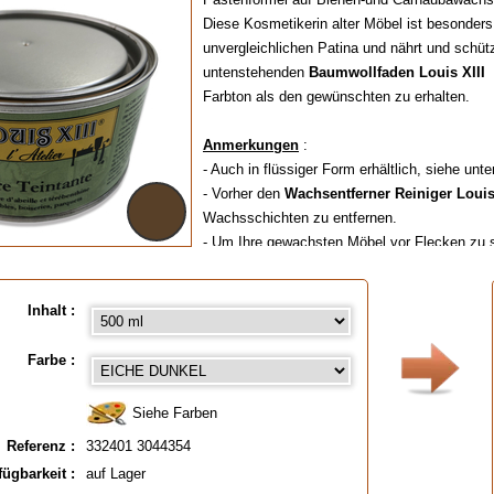
Diese Kosmetikerin alter Möbel ist besonders
unvergleichlichen Patina und nährt und schüt
untenstehenden
Baumwollfaden Louis XIII
g
Farbton als den gewünschten zu erhalten.
Anmerkungen
:
- Auch in flüssiger Form erhältlich, siehe unte
- Vorher den
Wachsentferner Reiniger Louis
Wachsschichten zu entfernen.
- Um Ihre gewachsten Möbel vor Flecken zu
- Die 5-Liter-Verpackung wird nur auf Anfrage 
wenn es dringend ist.
Inhalt :
Verfügbar in
: 500 ml, 5 Liter
Farbe :
EAN :
3324013044354
Siehe Farben
Referenz :
332401 3044354
fügbarkeit :
auf Lager