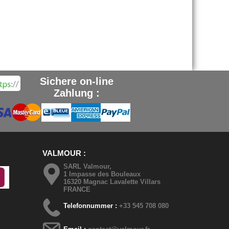
Sichere on-line
Zahlung :
VALMOUR
SARL Valmour,
1 Impasse des Bouleaux
16320 Magnac Lavalette Villars
FRANCE
Telefonnummer :
+33 545 708 080