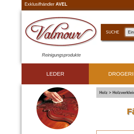
Exklusifhändler
AVEL
SUCHE
Reinigungsprodukte
LEDER
DROGERI
Holz
>
Holzverkle
F