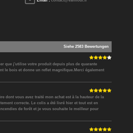
Email :
contact@valmour.fr
Siehe 2583 Bewertungen
 que j'utilise votre produit depuis plus de quarante
nt le bois et donne un reflet magnifique.Merci également
 dont vous avez traité mon achat est à la hauteur de la
ment correcte. Le colis a été livré hier et tout est en
incendies de forêt et je vous souhaite le meilleur pour