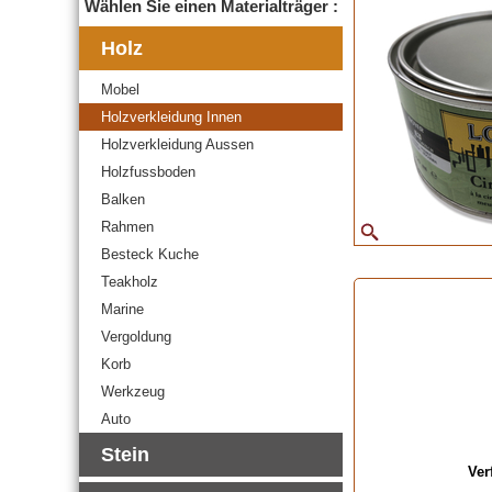
Wählen Sie einen Materialträger :
Holz
Mobel
Holzverkleidung Innen
Holzverkleidung Aussen
Holzfussboden
Balken
Rahmen
Besteck Kuche
Teakholz
Marine
Vergoldung
Korb
Werkzeug
Auto
Stein
Ver