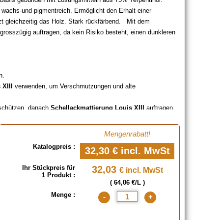
 wachs-und pigmentreich. Ermöglicht den Erhalt einer
zt gleichzeitig das Holz. Stark rückfärbend. Mit dem
rosszügig auftragen, da kein Risiko besteht, einen dunkleren
n.
 XIII
verwenden, um Verschmutzungen und alte
 schützen, danach
Schellackmattierung Louis XIII
auftragen.
hergestellt. Bitte melden Sie sich an oder kontaktieren Sie uns,
Mengenrabatt!
Katalogpreis :
32,30 €
incl. MwSt
Ihr Stückpreis für
32,03
€ incl. MwSt
1 Produkt :
( 64,06 €/L )
Menge :
-
+