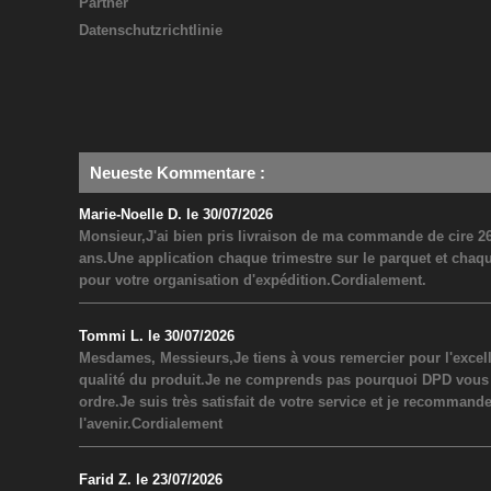
Partner
Datenschutzrichtlinie
Neueste Kommentare
:
Marie-Noelle D. le 30/07/2026
Monsieur,J'ai bien pris livraison de ma commande de cire 26
ans.Une application chaque trimestre sur le parquet et chaq
pour votre organisation d'expédition.Cordialement.
Tommi L. le 30/07/2026
Mesdames, Messieurs,Je tiens à vous remercier pour l'excel
qualité du produit.Je ne comprends pas pourquoi DPD vous a inf
ordre.Je suis très satisfait de votre service et je recommand
l'avenir.Cordialement
Farid Z. le 23/07/2026