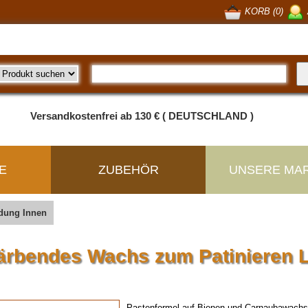
KORB (0)
Versandkostenfrei ab 130 € ( DEUTSCHLAND )
E
ZUBEHÖR
UNSERE MA
idung Innen
ärbendes Wachs zum Patinieren L
Pastenformel auf Bienen-und Carnaubawachsb