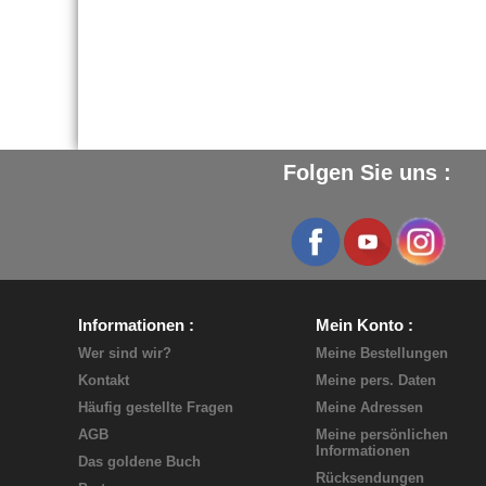
Folgen Sie uns :
Informationen
Mein Konto
Wer sind wir?
Meine Bestellungen
Kontakt
Meine pers. Daten
Häufig gestellte Fragen
Meine Adressen
AGB
Meine persönlichen
Informationen
Das goldene Buch
Rücksendungen