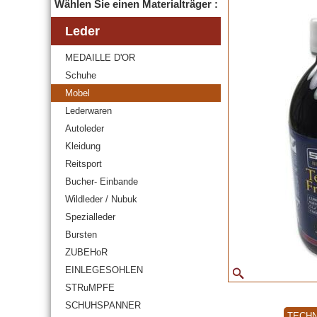
Wählen Sie einen Materialträger :
Leder
MEDAILLE D'OR
Schuhe
Mobel
Lederwaren
Autoleder
Kleidung
Reitsport
Bucher- Einbande
Wildleder / Nubuk
Spezialleder
Bursten
ZUBEHoR
EINLEGESOHLEN
STRuMPFE
SCHUHSPANNER
TECHN