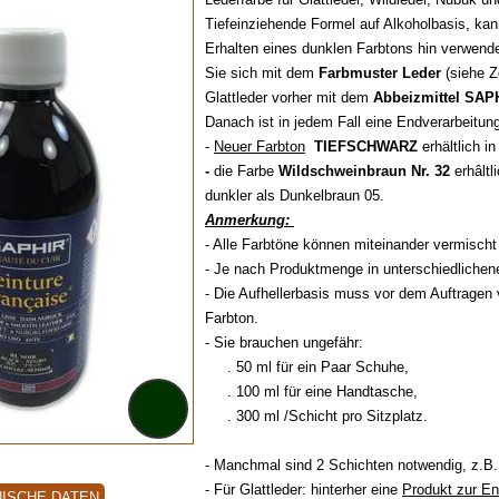
Tiefeinziehende Formel auf Alkoholbasis, ka
Erhalten eines dunklen Farbtons hin verwend
Sie sich mit dem
Farbmuster Leder
(siehe 
Glattleder vorher mit dem
Abbeizmittel SAP
Danach ist in jedem Fall eine Endverarbeitung
-
Neuer Farbton
TIEFSCHWARZ
erhältlich i
-
die Farbe
Wildschweinbraun Nr. 32
erhâltl
dunkler als Dunkelbraun 05.
Anmerkung:
- Alle Farbtöne können miteinander vermischt
- Je nach Produktmenge in unterschiedlichenen
- Die Aufhellerbasis muss vor dem Auftragen v
Farbton.
- Sie brauchen ungefähr:
. 50 ml für ein Paar Schuhe,
. 100 ml für eine Handtasche,
. 300 ml /Schicht pro Sitzplatz.
- Manchmal sind 2 Schichten notwendig, z.B
- Für Glattleder: hinterher eine
Produkt zur En
ISCHE DATEN