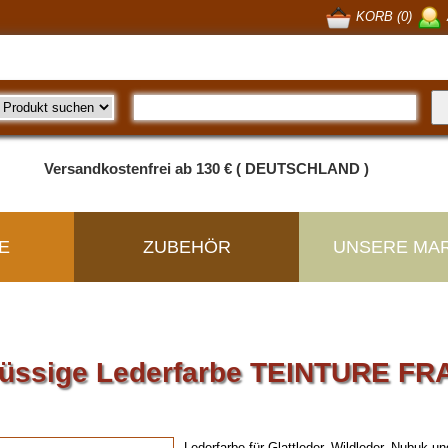
KORB (0)
Versandkostenfrei ab 130 € ( DEUTSCHLAND )
E
ZUBEHÖR
UNSERE MA
lüssige Lederfarbe TEINTURE F
Lederfarbe für Glattleder, Wildleder, Nubuk u