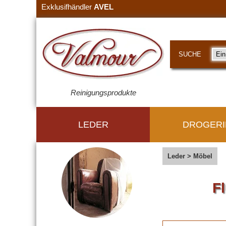
Exklusifhändler
AVEL
SUCHE
Reinigungsprodukte
LEDER
DROGERI
Leder
>
Möbel
F