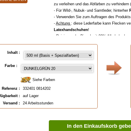
zu verleihen und das Abfärben zu verhindern 
- Für Wild-, Nubuk- und Samtleder, hinterher
- Verwenden Sie zum Auftragen des Produkt
-
Achtung
: diese Lederfarbe kann Flecken v
Latexhandschuhen
!
- Reinigung der Pinsel mit 99% Alkohol oder 
- Farbflecken auf der Haut mit Alkohol entfe
Louis XIII
oder mit Azeton falls die Farbe sc
Inhalt :
- Kontaktieren Sie uns für
spezielle Farben in 
Bitte konsultieren Sie unsere Ratschlagskarte
Farbe :
( Für die Farbauswahl bitte auf die untenste
bestellen).
Siehe Farben
Referenz :
332401 0814202
fügbarkeit :
auf Lager
Versand :
24 Arbeitsstunden
Verfügbar in
: 50 ml, 50 ml (Basis +Spezialf
TIEFSCHWARZ, 1 Liter, 1 Liter TIEFSCHWARZ, 5
TIEFSCHWARZ
In den Einkaufskorb geb
EAN :
3324010814202