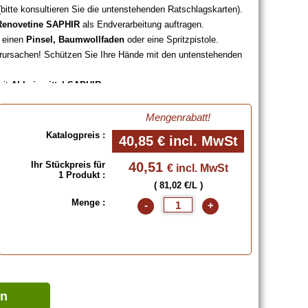
(bitte konsultieren Sie die untenstehenden Ratschlagskarten).
Renovetine SAPHIR
als Endverarbeitung auftragen.
s einen
Pinsel, Baumwollfaden
oder eine Spritzpistole.
erursachen! Schützen Sie Ihre Hände mit den untenstehenden
mit
Abbeizmittel SAPHIR
.
rnen, (mit dem untenstehenden
Feinen Alkohol zum Lackieren
hon getrocknet ist.
Mengenrabatt!
5 Litern
.
Katalogpreis :
40,85 €
incl. MwSt
i !
hende Farbpalette klicken, oder das Farbmuster "Schuhleder"
Ihr Stückpreis für
40,51
€ incl. MwSt
1 Produkt :
( 81,02 €/L )
Menge :
-
+
arben), 500 ml, 500 ml (Basis + Spezialfarben), 500 ml
 Liter, 5 Liter (Basis + Spezialfarben), 5 Liter
en