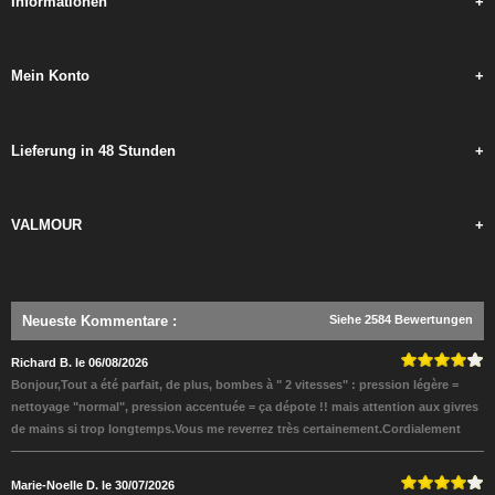
Informationen
+
Mein Konto
+
Lieferung in 48 Stunden
+
VALMOUR
+
Neueste Kommentare
:
Siehe 2584 Bewertungen
Richard B. le 06/08/2026
Bonjour,Tout a été parfait, de plus, bombes à " 2 vitesses" : pression légère =
nettoyage "normal", pression accentuée = ça dépote !! mais attention aux givres
de mains si trop longtemps.Vous me reverrez très certainement.Cordialement
Marie-Noelle D. le 30/07/2026