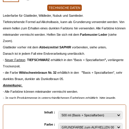
TECHNISCHE DATEN
Lederfarbe für Glattleder, Wildleder, Nubuk und Samtleder.
Tiefeinziehende Formel auf Alkoholbasis, kann als Grundierung verwendet werden. Von
einem hellen zum Erhalten eines dunklen Farbtons hin verwenden. Alle Farbtöne können
miteinander vermischt werden. Helfen Sie sich mit dem
Farbmuster Leder
(siehe
Zoom).
Glattleder vorher mit dem
Abbeizmittel SAPHIR
vorbereiten, siehe unten
.
Danach ist in jedem Fall eine Endverarbeitung unerlässlich.
-
Neuer Farbton
TIEFSCHWARZ
erhältlich in den "Basis + Spezialfarben
",
verlängerte
Trockenzeit.
-
die Farbe
Wildschweinbraun Nr. 32
erhâltlich in den
"
Basis + Spezialfarben", sehr
dunkles Braun, dunkler als Dunkelbraun 05.
Anmerkung:
- Alle Farbtöne können miteinander vermischt werden.
- Je nach Produktmenge in unterschiedlichenen Farbtönen erhältlich, bitte jeweils
konsultieren.
- Die Aufhellerbasis muss vor dem Auftragen vermischt werden, Sie erhalten einen leicht
Inhalt :
aufgehellten Farbton.
- Sie brauchen ungefähr:
Farbe :