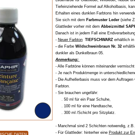
Tiefeinziehende Formel auf Alkoholbasis, ka
Erhalten eines dunklen Farbtons hin verwend
Sie sich mit dem
Farbmuster Leder
(siehe 
Glattleder vorher mit dem
Abbeizmittel SAP
Danach ist in jedem Fall eine Endverarbeitung
-
Neuer Farbton
TIEFSCHWARZ
erhältlich i
-
die Farbe
Wildschweinbraun Nr. 32
erhâltl
dunkler als Dunkelbraun 05.
Anmerkung:
- Alle Farbtöne können miteinander vermischt
- Je nach Produktmenge in unterschiedlichenen
- Die Aufhellerbasis muss vor dem Auftragen v
Farbton.
- Sie brauchen ungefähr:
. 50 ml für ein Paar Schuhe,
. 100 ml für eine Handtasche,
. 300 ml /Schicht pro Sitzplatz.
- Manchmal sind 2 Schichten notwendig, z.B
- Für Glattleder: hinterher eine
Produkt zur En
ISCHE DATEN