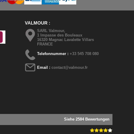
VALMOUR
SARL Valmour,
1 Impasse des Bouleaux
16320 Magnac Lavalette Villars
FRANCE
Telefonnummer :
+33 545 708 080
Email :
contact@valmour.fr
Siehe 2584 Bewertungen