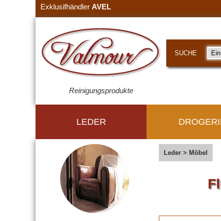
Exklusifhändler
AVEL
SUCHE
Reinigungsprodukte
LEDER
DROGERI
Leder
>
Möbel
F