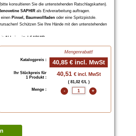
(bitte konsultieren Sie die untenstehenden Ratschlagskarten).
Renovetine SAPHIR
als Endverarbeitung auftragen.
s einen
Pinsel, Baumwollfaden
oder eine Spritzpistole.
erursachen! Schützen Sie Ihre Hände mit den untenstehenden
mit
Abbeizmittel SAPHIR
.
rnen, (mit dem untenstehenden
Feinen Alkohol zum Lackieren
hon getrocknet ist.
Mengenrabatt!
5 Litern
.
Katalogpreis :
40,85 €
incl. MwSt
i !
hende Farbpalette klicken, oder das Farbmuster "Schuhleder"
Ihr Stückpreis für
40,51
€ incl. MwSt
1 Produkt :
( 81,02 €/L )
Menge :
-
+
arben), 500 ml, 500 ml (Basis + Spezialfarben), 500 ml
 Liter, 5 Liter (Basis + Spezialfarben), 5 Liter
en