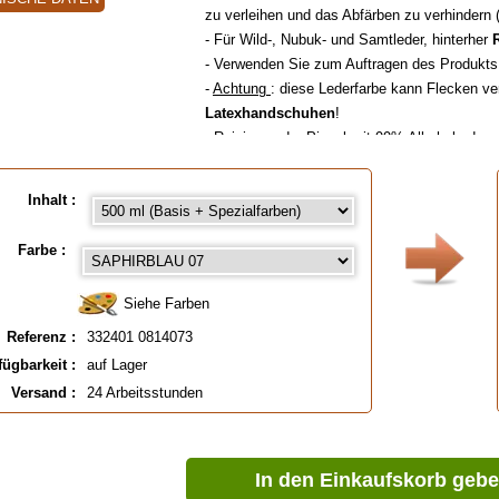
zu verleihen und das Abfärben zu verhindern 
- Für Wild-, Nubuk- und Samtleder, hinterher
- Verwenden Sie zum Auftragen des Produkt
-
Achtung
: diese Lederfarbe kann Flecken v
Latexhandschuhen
!
- Reinigung der Pinsel mit 99% Alkohol oder 
- Farbflecken auf der Haut mit Alkohol entfe
Louis XIII
oder mit Azeton falls die Farbe sc
Inhalt :
- Kontaktieren Sie uns für
spezielle Farben in 
Bitte konsultieren Sie unsere Ratschlagskarte
Farbe :
( Für die Farbauswahl bitte auf die untenste
bestellen).
Siehe Farben
Referenz :
332401 0814073
fügbarkeit :
auf Lager
Versand :
24 Arbeitsstunden
Verfügbar in
: 50 ml, 50 ml (Basis +Spezialf
TIEFSCHWARZ, 1 Liter, 1 Liter TIEFSCHWARZ, 5
TIEFSCHWARZ
In den Einkaufskorb geb
EAN :
3324010814073