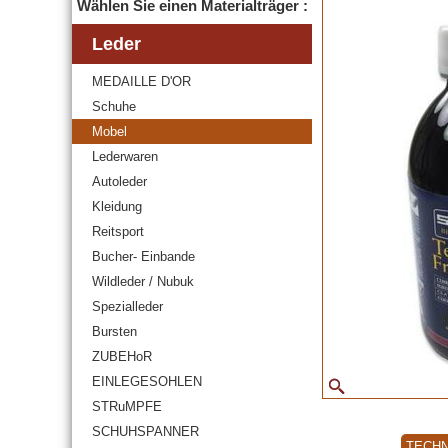
Wählen Sie einen Materialträger :
Leder
MEDAILLE D'OR
Schuhe
Mobel
Lederwaren
Autoleder
Kleidung
Reitsport
Bucher- Einbande
Wildleder / Nubuk
Spezialleder
Bursten
ZUBEHoR
EINLEGESOHLEN
STRuMPFE
SCHUHSPANNER
TECHN