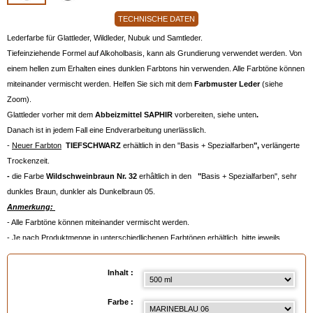
TECHNISCHE DATEN
Lederfarbe für Glattleder, Wildleder, Nubuk und Samtleder.
Tiefeinziehende Formel auf Alkoholbasis, kann als Grundierung verwendet werden. Von
einem hellen zum Erhalten eines dunklen Farbtons hin verwenden. Alle Farbtöne können
miteinander vermischt werden. Helfen Sie sich mit dem
Farbmuster Leder
(siehe
Zoom).
Glattleder vorher mit dem
Abbeizmittel SAPHIR
vorbereiten, siehe unten
.
Danach ist in jedem Fall eine Endverarbeitung unerlässlich.
-
Neuer Farbton
TIEFSCHWARZ
erhältlich in den "Basis + Spezialfarben
",
verlängerte
Trockenzeit.
-
die Farbe
Wildschweinbraun Nr. 32
erhâltlich in den
"
Basis + Spezialfarben", sehr
dunkles Braun, dunkler als Dunkelbraun 05.
Anmerkung:
- Alle Farbtöne können miteinander vermischt werden.
- Je nach Produktmenge in unterschiedlichenen Farbtönen erhältlich, bitte jeweils
konsultieren.
- Die Aufhellerbasis muss vor dem Auftragen vermischt werden, Sie erhalten einen leicht
Inhalt :
aufgehellten Farbton.
- Sie brauchen ungefähr:
Farbe :