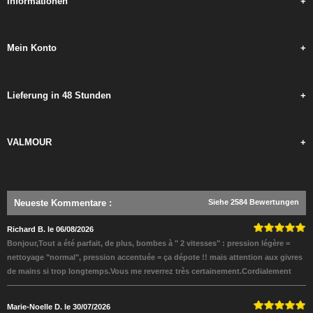
Informationen
+
Mein Konto
+
Lieferung in 48 Stunden
+
VALMOUR
+
Neueste Kommentare
:
Siehe 2584 Bewertungen
Richard B. le 06/08/2026
Bonjour,Tout a été parfait, de plus, bombes à " 2 vitesses" : pression légère =
nettoyage "normal", pression accentuée = ça dépote !! mais attention aux givres
de mains si trop longtemps.Vous me reverrez très certainement.Cordialement
Marie-Noelle D. le 30/07/2026