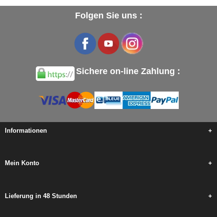
Folgen Sie uns :
Sichere on-line Zahlung :
Informationen
+
Mein Konto
+
Lieferung in 48 Stunden
+