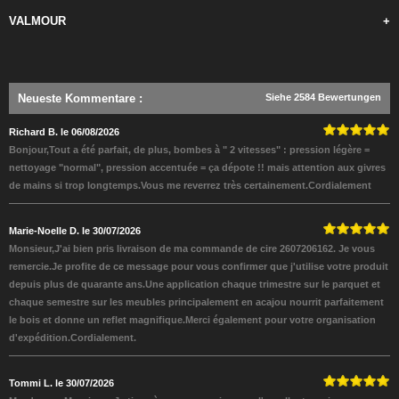
VALMOUR
+
Neueste Kommentare
:
Siehe 2584 Bewertungen
Richard B. le 06/08/2026
Bonjour,Tout a été parfait, de plus, bombes à " 2 vitesses" : pression légère =
nettoyage "normal", pression accentuée = ça dépote !! mais attention aux givres
de mains si trop longtemps.Vous me reverrez très certainement.Cordialement
Marie-Noelle D. le 30/07/2026
Monsieur,J'ai bien pris livraison de ma commande de cire 2607206162. Je vous
remercie.Je profite de ce message pour vous confirmer que j'utilise votre produit
depuis plus de quarante ans.Une application chaque trimestre sur le parquet et
chaque semestre sur les meubles principalement en acajou nourrit parfaitement
le bois et donne un reflet magnifique.Merci également pour votre organisation
d'expédition.Cordialement.
Tommi L. le 30/07/2026