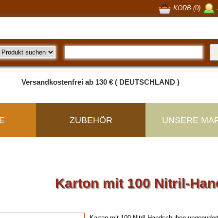
KORB (0)
Versandkostenfrei ab 130 € ( DEUTSCHLAND )
E
ZUBEHÖR
UNSERE MA
Karton mit 100 Nitril-H
Karton mit 100 Nitril-Handschuhen,ungepudert