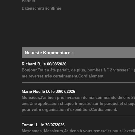
Partner
Datenschutzrichtlinie
Neueste Kommentare
:
Richard B. le 06/08/2026
Bonjour,Tout a été parfait, de plus, bombes à " 2 vitesses" 
me reverrez très certainement.Cordialement
Marie-Noelle D. le 30/07/2026
Monsieur,J'ai bien pris livraison de ma commande de cire 26
ans.Une application chaque trimestre sur le parquet et chaq
pour votre organisation d'expédition.Cordialement.
Tommi L. le 30/07/2026
Mesdames, Messieurs,Je tiens à vous remercier pour l'excel