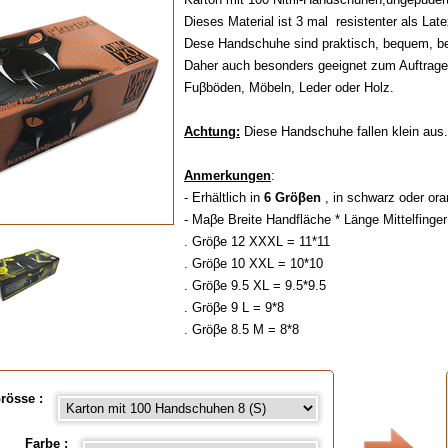
Dieses Material ist 3 mal resistenter als Late
Dese Handschuhe sind praktisch, bequem, bes
Daher auch besonders geeignet zum Auftragen
Fuβböden, Möbeln, Leder oder Holz.
Achtung:
Diese Handschuhe fallen klein aus
Anmerkungen
:
- Erhältlich in
6 Gröβen
, in schwarz oder ora
- Maβe Breite Handfläche * Länge Mittelfinge
. Gröβe 12 XXXL = 11*11
. Gröβe 10 XXL = 10*10
. Gröβe 9.5 XL = 9.5*9.5
. Gröβe 9 L = 9*8
. Gröβe 8.5 M = 8*8
. Gröβe 8 S = 7*7
- Auch erhältlich pro Stück, siehe unten !
rösse :
Verfügbar in
: Karton mit 100 Handschuhen 8
Handschuhen 9 (L), Karton mit 100 Handschu
Farbe :