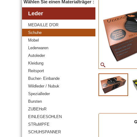
Wählen Sie einen Materialträger :
Leder
MEDAILLE D'OR
Schuhe
Mobel
Lederwaren
Autoleder
Kleidung
Reitsport
Bucher- Einbande
Wildleder / Nubuk
Spezialleder
Bursten
ZUBEHoR
EINLEGESOHLEN
G
STRuMPFE
SCHUHSPANNER