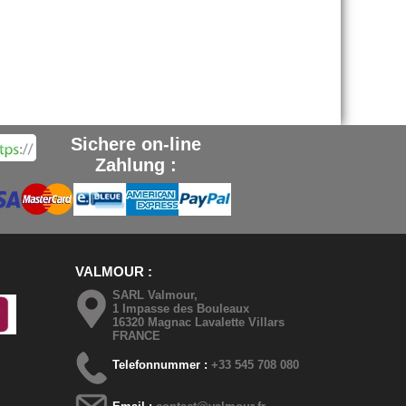
Sichere on-line
Zahlung :
VALMOUR
SARL Valmour,
1 Impasse des Bouleaux
16320 Magnac Lavalette Villars
FRANCE
Telefonnummer :
+33 545 708 080