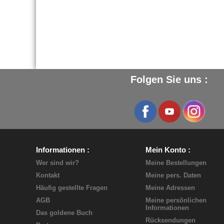
Folgen Sie uns :
Informationen
Mein Konto
Wer sind wir?
Meine Bestellungen
Kontakt
Meine pers. Daten
Häufig gestellte Fragen
Meine Adressen
AGB
Meine persönlichen
Informationen
Das goldene Buch
Rücksendungen