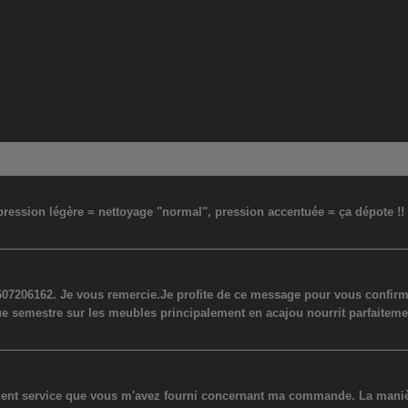
: pression légère = nettoyage "normal", pression accentuée = ça dépote !
07206162. Je vous remercie.Je profite de ce message pour vous confirmer
ue semestre sur les meubles principalement en acajou nourrit parfaiteme
lent service que vous m'avez fourni concernant ma commande. La manière