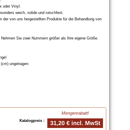
x oder Vinyl.
onders weich, solide und rutschfest.
 der von uns hergestellten Produkte für die Behandlung von
. Nehmen Sie zwei Nummern größer als Ihre eigene Größe.
nge!
r (cm) ungetragen:
Mengenrabatt!
 (S), Karton mit 100 Handschuhen 8.5 (M), Karton mit 100
Katalogpreis :
31,20 €
incl. MwSt
hen 9.5 (XL), Karton mit 100 Handschuhen 10 (XXL), Karton