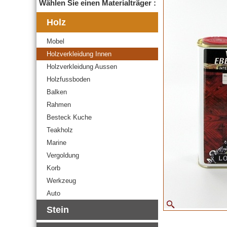
Wählen Sie einen Materialträger :
Holz
Mobel
Holzverkleidung Innen
Holzverkleidung Aussen
Holzfussboden
Balken
Rahmen
Besteck Kuche
Teakholz
Marine
Vergoldung
Korb
Werkzeug
Auto
Stein