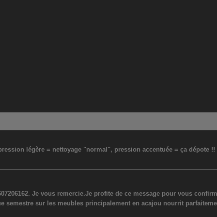
: pression légère = nettoyage "normal", pression accentuée = ça dépote !
07206162. Je vous remercie.Je profite de ce message pour vous confirmer
ue semestre sur les meubles principalement en acajou nourrit parfaiteme