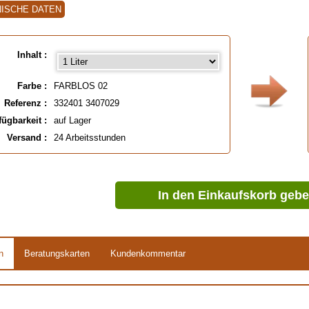
ISCHE DATEN
Inhalt :
Farbe :
FARBLOS 02
Referenz :
332401 3407029
fügbarkeit :
auf Lager
Versand :
24 Arbeitsstunden
In den Einkaufskorb geb
n
Beratungskarten
Kundenkommentar