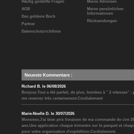
Häufig gestellte Fragen
Meine Adressen
AGB
Meine persönlichen
Informationen
Das goldene Buch
Rücksendungen
Partner
Datenschutzrichtlinie
Neueste Kommentare
:
Richard B. le 06/08/2026
Bonjour,Tout a été parfait, de plus, bombes à " 2 vitesses" 
me reverrez très certainement.Cordialement
Marie-Noelle D. le 30/07/2026
Monsieur,J'ai bien pris livraison de ma commande de cire 26
ans.Une application chaque trimestre sur le parquet et chaq
pour votre organisation d'expédition.Cordialement.