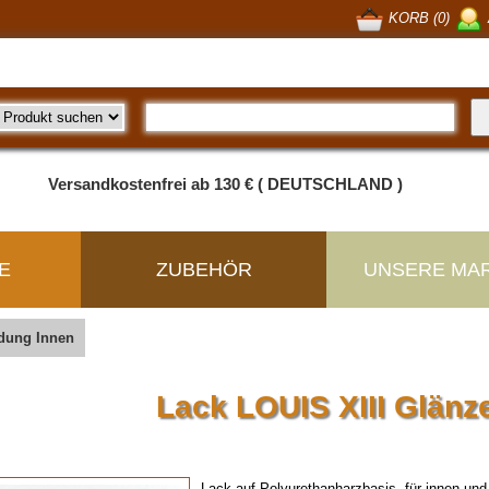
KORB (0)
Versandkostenfrei ab 130 € ( DEUTSCHLAND )
E
ZUBEHÖR
UNSERE MA
idung Innen
Lack LOUIS XIII Glän
Lack auf Polyurethanharzbasis, für innen un