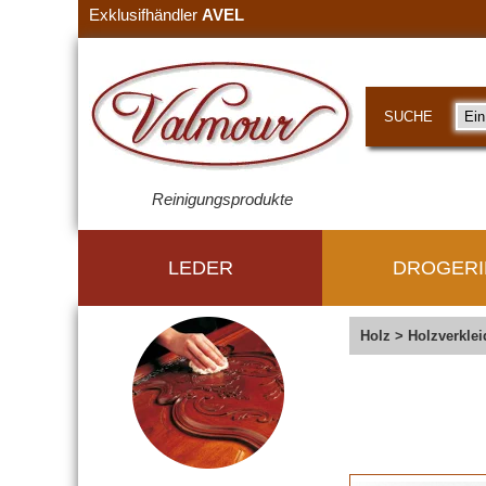
Exklusifhändler
AVEL
SUCHE
Reinigungsprodukte
LEDER
DROGERI
Holz
>
Holzverkle