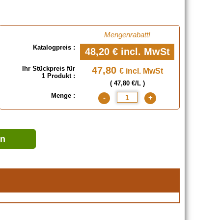
Mengenrabatt!
Katalogpreis :
48,20 €
incl. MwSt
Ihr Stückpreis für
47,80
€ incl. MwSt
1 Produkt :
( 47,80 €/L )
Menge :
-
+
en