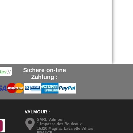
Sichere on-line
Zahlung :
VALMOUR
SARL Valmour,
1 Impasse des Bouleaux
16320 Magnac Lavalette Villars
FRANCE