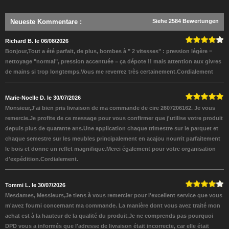
Neueste Kommentare
:
Siehe 2584 Bewertungen
Richard B. le 06/08/2026
Bonjour,Tout a été parfait, de plus, bombes à " 2 vitesses" : pression légère =
nettoyage "normal", pression accentuée = ça dépote !! mais attention aux givres
de mains si trop longtemps.Vous me reverrez très certainement.Cordialement
Marie-Noelle D. le 30/07/2026
Monsieur,J'ai bien pris livraison de ma commande de cire 2607206162. Je vous
remercie.Je profite de ce message pour vous confirmer que j'utilise votre produit
depuis plus de quarante ans.Une application chaque trimestre sur le parquet et
chaque semestre sur les meubles principalement en acajou nourrit parfaitement
le bois et donne un reflet magnifique.Merci également pour votre organisation
d'expédition.Cordialement.
Tommi L. le 30/07/2026
Mesdames, Messieurs,Je tiens à vous remercier pour l'excellent service que vous
m'avez fourni concernant ma commande. La manière dont vous avez traité mon
achat est à la hauteur de la qualité du produit.Je ne comprends pas pourquoi
DPD vous a informés que l'adresse de livraison était incorrecte, car elle était