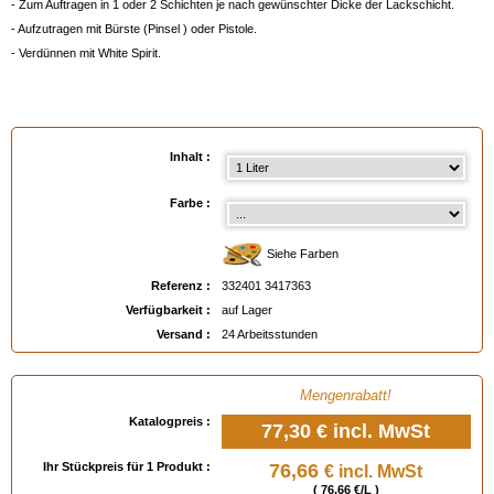
- Zum Auftragen in 1 oder 2 Schichten je nach gewünschter Dicke der Lackschicht.
- Aufzutragen mit Bürste (Pinsel ) oder Pistole.
- Verdünnen mit White Spirit.
Verfügbar in
: 125 ml, 250 ml, 500 ml, 1 Liter, 3 Liter
Inhalt :
EAN :
3324013417363
Farbe :
Siehe Farben
Referenz :
332401 3417363
Verfügbarkeit :
auf Lager
Versand :
24 Arbeitsstunden
Mengenrabatt!
Katalogpreis :
77,30 €
incl. MwSt
Ihr Stückpreis für 1 Produkt :
76,66
€ incl. MwSt
( 76,66 €/L )