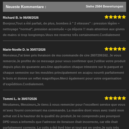
Neueste Kommentare
:
Siehe 2584 Bewertungen
Richard B. le 06/08/2026
Bonjour,Tout a été parfait, de plus, bombes à " 2 vitesses" : pression légère =
nettoyage "normal", pression accentuée = ça dépote !! mais attention aux givres
de mains si trop longtemps.Vous me reverrez très certainement.Cordialement
Marie-Noelle D. le 30/07/2026
Monsieur,J'ai bien pris livraison de ma commande de cire 2607206162. Je vous
remercie.Je profite de ce message pour vous confirmer que j'utilise votre produit
depuis plus de quarante ans.Une application chaque trimestre sur le parquet et
chaque semestre sur les meubles principalement en acajou nourrit parfaitement
le bois et donne un reflet magnifique.Merci également pour votre organisation
d'expédition.Cordialement.
Tommi L. le 30/07/2026
Mesdames, Messieurs,Je tiens à vous remercier pour l'excellent service que vous
m'avez fourni concernant ma commande. La manière dont vous avez traité mon
achat est à la hauteur de la qualité du produit.Je ne comprends pas pourquoi
DPD vous a informés que l'adresse de livraison était incorrecte, car elle était
parfaitement correcte. Le colis a été livré hier et tout est en ordre.Je suis très