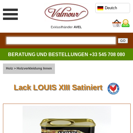
Deutch
0
Exklusifhändler
AVEL
BERATUNG UND BESTELLUNGEN
+33 545 708 080
Holz
>
Holzverkleidung Innen
Lack LOUIS XIII Satiniert