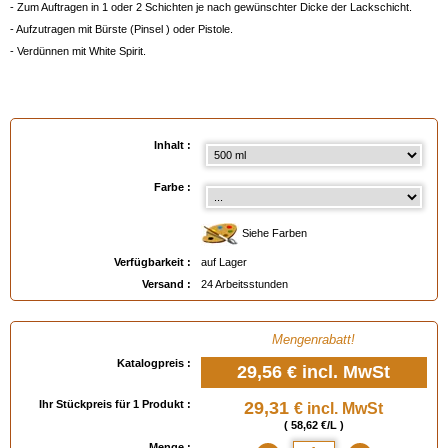
- Zum Auftragen in 1 oder 2 Schichten je nach gewünschter Dicke der Lackschicht.
- Aufzutragen mit Bürste (Pinsel ) oder Pistole.
- Verdünnen mit White Spirit.
Verfügbar in
: 125 ml, 250 ml, 500 ml, 1 Liter, 3 Liter
Inhalt :
Farbe :
Siehe Farben
Verfügbarkeit :
auf Lager
Versand :
24 Arbeitsstunden
Mengenrabatt!
Katalogpreis :
29,56 €
incl. MwSt
Ihr Stückpreis für 1 Produkt :
29,31
€ incl. MwSt
( 58,62 €/L )
Menge :