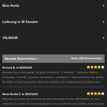
Mein Konto
+
Lieferung in 48 Stunden
+
VALMOUR
+
Neueste Kommentare
:
Siehe 2584 Bewertungen
Richard B. le 06/08/2026
Bonjour,Tout a été parfait, de plus, bombes à " 2 vitesses" : pression légère =
nettoyage "normal", pression accentuée = ça dépote !! mais attention aux givres
de mains si trop longtemps.Vous me reverrez très certainement.Cordialement
Marie-Noelle D. le 30/07/2026
Monsieur,J'ai bien pris livraison de ma commande de cire 2607206162. Je vous
remercie.Je profite de ce message pour vous confirmer que j'utilise votre produit