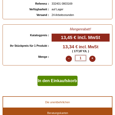
- kann mit dem
Renomat Saphir
entfernt werden.
Referenz :
332401 0803169
Verfügbarkeit :
auf Lager
( Für die Farbauswahl bitte auf die untenstehende Farbpalette klicken, oder das
Versand :
24 Arbeitsstunden
Farbmuster "Schuhleder" bestellen).
Verfügbar in
: 75 ml, 500 ml
Mengenrabatt!
Katalogpreis :
13,45 €
incl. MwSt
EAN :
3324010803169
Ihr Stückpreis für 1 Produkt :
13,34
€ incl. MwSt
( 177,87 €/L )
Menge :
-
+
In den Einkaufskorb
geben
Die unentbehrlichen
Beratungskarten