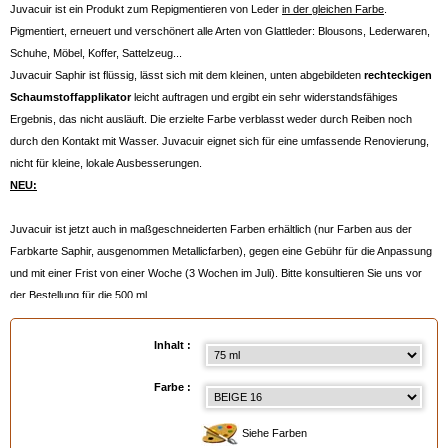
Juvacuir ist ein Produkt zum Repigmentieren von Leder
in der gleichen Farbe
.
Pigmentiert, erneuert und verschönert alle Arten von Glattleder: Blousons, Lederwaren,
Schuhe, Möbel, Koffer, Sattelzeug...
Juvacuir Saphir ist flüssig, lässt sich mit dem kleinen, unten abgebildeten
rechteckigen
Schaumstoffapplikator
leicht auftragen und ergibt ein sehr widerstandsfähiges
Ergebnis, das nicht ausläuft. Die erzielte Farbe verblasst weder durch Reiben noch
durch den Kontakt mit Wasser. Juvacuir eignet sich für eine umfassende Renovierung,
nicht für kleine, lokale Ausbesserungen.
NEU:
Juvacuir ist jetzt auch in maßgeschneiderten Farben erhältlich (nur Farben aus der
Farbkarte Saphir, ausgenommen Metallicfarben), gegen eine Gebühr für die Anpassung
und mit einer Frist von einer Woche (3 Wochen im Juli). Bitte konsultieren Sie uns vor
der Bestellung für die 500 ml.
Anmerkung:
- Berechnen Sie ca. 1 Flasche à 75 ml für eine kleine kurze Jacke.
Inhalt :
- Bei sehr trockenem Leder sollten Sie es vorher mit der untenstehenden
Creme
Délicate Saphir
rehydrieren.
Farbe :
- falls nötig, vorher mit dem Fleckenentferner
Hussard Spray
entfetten und immer
vorher gut mit der
Regenerier-Reinigungsseife AVEL
reinigen.
Siehe Farben