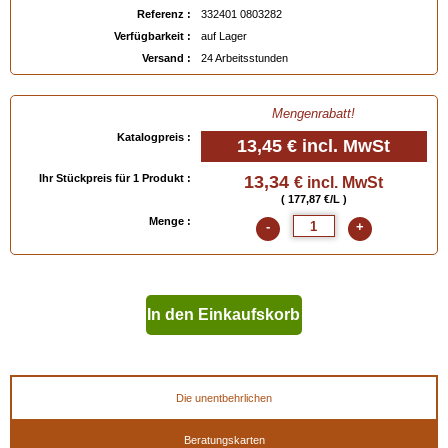
- kann mit dem
Renomat Saphir
entfernt werden.
Referenz :
332401 0803282
Verfügbarkeit :
auf Lager
( Für die Farbauswahl bitte auf die untenstehende Farbpalette klicken, oder das
Versand :
24 Arbeitsstunden
Farbmuster "Schuhleder" bestellen).
Verfügbar in
: 75 ml, 500 ml
Mengenrabatt!
Katalogpreis :
13,45 €
incl. MwSt
EAN :
3324010803282
Ihr Stückpreis für 1 Produkt :
13,34
€ incl. MwSt
( 177,87 €/L )
Menge :
-
+
In den Einkaufskorb
geben
Die unentbehrlichen
Beratungskarten