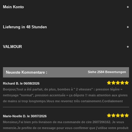
Mein Konto
+
Lieferung in 48 Stunden
+
VALMOUR
+
Neueste Kommentare
:
Siehe 2584 Bewertungen
Richard B. le 06/08/2026
Bonjour,Tout a été parfait, de plus, bombes à " 2 vitesses" : pression légère =
nettoyage "normal", pression accentuée = ça dépote !! mais attention aux givres
de mains si trop longtemps.Vous me reverrez très certainement.Cordialement
Marie-Noelle D. le 30/07/2026
Monsieur,J'ai bien pris livraison de ma commande de cire 2607206162. Je vous
remercie.Je profite de ce message pour vous confirmer que j'utilise votre produit