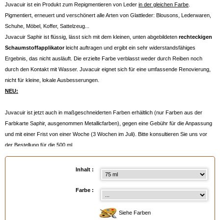
Juvacuir ist ein Produkt zum Repigmentieren von Leder
in der gleichen Farbe
.
Pigmentiert, erneuert und verschönert alle Arten von Glattleder: Blousons, Lederwaren,
Schuhe, Möbel, Koffer, Sattelzeug...
Juvacuir Saphir ist flüssig, lässt sich mit dem kleinen, unten abgebildeten
rechteckigen
Schaumstoffapplikator
leicht auftragen und ergibt ein sehr widerstandsfähiges
Ergebnis, das nicht ausläuft. Die erzielte Farbe verblasst weder durch Reiben noch
durch den Kontakt mit Wasser. Juvacuir eignet sich für eine umfassende Renovierung,
nicht für kleine, lokale Ausbesserungen.
NEU:
Juvacuir ist jetzt auch in maßgeschneiderten Farben erhältlich (nur Farben aus der
Farbkarte Saphir, ausgenommen Metallicfarben), gegen eine Gebühr für die Anpassung
und mit einer Frist von einer Woche (3 Wochen im Juli). Bitte konsultieren Sie uns vor
der Bestellung für die 500 ml.
Anmerkung:
- Berechnen Sie ca. 1 Flasche à 75 ml für eine kleine kurze Jacke.
Inhalt :
- Bei sehr trockenem Leder sollten Sie es vorher mit der untenstehenden
Creme
Délicate Saphir
rehydrieren.
Farbe :
- falls nötig, vorher mit dem Fleckenentferner
Hussard Spray
entfetten und immer
vorher gut mit der
Regenerier-Reinigungsseife AVEL
reinigen.
Siehe Farben