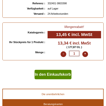
- kann mit dem
Renomat Saphir
entfernt werden.
Referenz :
332401 0803398
Verfügbarkeit :
auf Lager
( Für die Farbauswahl bitte auf die untenstehende Farbpalette klicken, oder das
Versand :
24 Arbeitsstunden
Farbmuster "Schuhleder" bestellen).
Verfügbar in
: 75 ml, 500 ml
Mengenrabatt!
Katalogpreis :
13,45 €
incl. MwSt
EAN :
3324010803398
Ihr Stückpreis für 1 Produkt :
13,34
€ incl. MwSt
( 177,87 €/L )
Menge :
-
+
In den Einkaufskorb
geben
Die unentbehrlichen
Beratungskarten