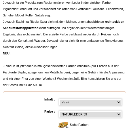
Juvacuir ist ein Produkt zum Repigmentieren von Leder
in der gleichen Farbe
.
Pigmentiert, erneuert und verschönert alle Arten von Glattleder: Blousons, Lederwaren,
Schuhe, Möbel, Koffer, Sattelzeug...
Juvacuir Saphir ist flüssig, lässt sich mit dem kleinen, unten abgebildeten
rechteckigen
Schaumstoffapplikator
leicht auftragen und ergibt ein sehr widerstandsfähiges
Ergebnis, das nicht ausläuft. Die erzielte Farbe verblasst weder durch Reiben noch
durch den Kontakt mit Wasser. Juvacuir eignet sich für eine umfassende Renovierung,
nicht für kleine, lokale Ausbesserungen.
NEU:
Juvacuir ist jetzt auch in maßgeschneiderten Farben erhältlich (nur Farben aus der
Farbkarte Saphir, ausgenommen Metallicfarben), gegen eine Gebühr für die Anpassung
und mit einer Frist von einer Woche (3 Wochen im Juli). Bitte konsultieren Sie uns vor
der Bestellung für die 500 ml.
Anmerkung:
- Berechnen Sie ca. 1 Flasche à 75 ml für eine kleine kurze Jacke.
Inhalt :
- Bei sehr trockenem Leder sollten Sie es vorher mit der untenstehenden
Creme
Délicate Saphir
rehydrieren.
Farbe :
- falls nötig, vorher mit dem Fleckenentferner
Hussard Spray
entfetten und immer
vorher gut mit der
Regenerier-Reinigungsseife AVEL
reinigen.
Siehe Farben