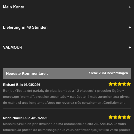
Mein Konto
+
Lieferung in 48 Stunden
+
VALMOUR
+
Neueste Kommentare
:
Siehe 2584 Bewertungen
Richard B. le 06/08/2026
Bonjour,Tout a été parfait, de plus, bombes à " 2 vitesses" : pression légère =
nettoyage "normal", pression accentuée = ça dépote !! mais attention aux givres
de mains si trop longtemps.Vous me reverrez très certainement.Cordialement
Marie-Noelle D. le 30/07/2026
Monsieur,J'ai bien pris livraison de ma commande de cire 2607206162. Je vous
remercie.Je profite de ce message pour vous confirmer que j'utilise votre produit