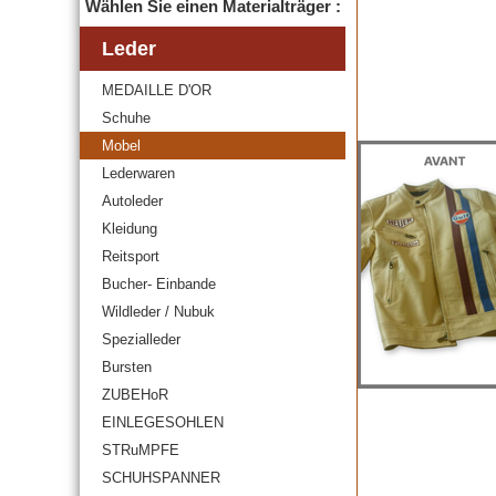
Wählen Sie einen Materialträger :
Leder
MEDAILLE D'OR
Schuhe
Mobel
Lederwaren
Autoleder
Kleidung
Reitsport
Bucher- Einbande
Wildleder / Nubuk
Spezialleder
Bursten
ZUBEHoR
EINLEGESOHLEN
STRuMPFE
SCHUHSPANNER