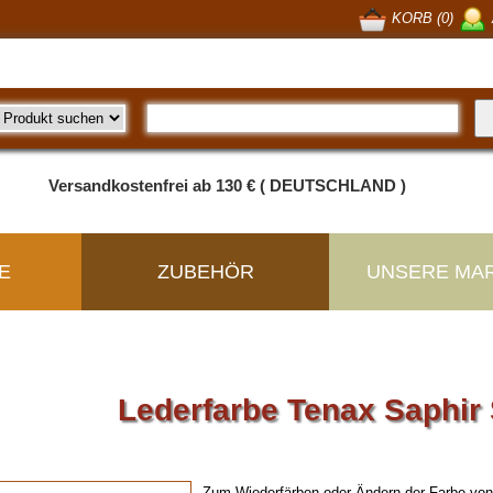
KORB (0)
Versandkostenfrei ab 130 € ( DEUTSCHLAND )
E
ZUBEHÖR
UNSERE MA
Lederfarbe Tenax Saphir
Zum Wiederfärben oder Ändern der Farbe von G