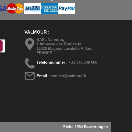
VALMOUR
SARL Valmour,
1 Impasse des Bouleaux
16320 Magnac Lavalette Villars
FRANCE
Telefonnummer :
+33 545 708 080
Email :
contact@valmour.fr
Siehe 2584 Bewertungen