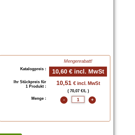
Mengenrabatt!
Katalogpreis :
10,60 €
incl. MwSt
Ihr Stückpreis für
10,51
€ incl. MwSt
1 Produkt :
( 70,07 €/L )
Menge :
-
+