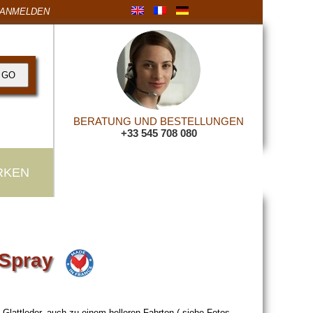
ANMELDEN
BERATUNG UND BESTELLUNGEN
+33 545 708 080
RKEN
 Spray
lattleder, auch zu einem helleren Fabrton ( siehe Fotos