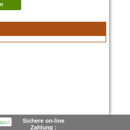
en
Sichere on-line
Zahlung :