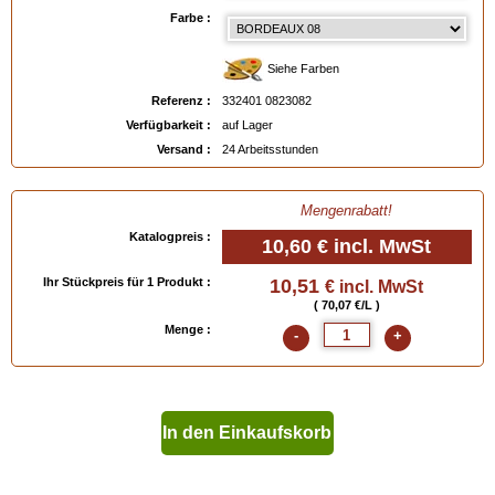
Farbe :
Verfügbar in
: 150 ml, 400 ml
Siehe Farben
EAN :
3324010823082
Referenz :
332401 0823082
Verfügbarkeit :
auf Lager
Versand :
24 Arbeitsstunden
Mengenrabatt!
Katalogpreis :
10,60 €
incl. MwSt
Ihr Stückpreis für 1 Produkt :
10,51
€ incl. MwSt
( 70,07 €/L )
Menge :
-
+
In den Einkaufskorb
geben