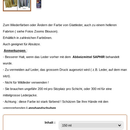
Zum Wiederfärben oder Ändern der Farbe von Glattleder, auch zu einem helleren
Fabrton ( siehe Fotos Zooms Blouson).
Erhältlich in zahlreichen Farbtönen.
Auch geeignet für Absätze.
Anmerkungen
:
- Besserer Halt, wenn das Leder vorher mit dem
Abbeizmittel SAPHIR
behandelt
wurde.
- Zu vermeiden auf Leder, das grossem Druck augesetzt wird ( z.B. Leder, auf dem man
sitzt).
- Nicht für Wildleder verwenden !
- Sie brauchen ungefähr 200 ml pro Sitzplatz pro Schicht, oder 300 ml für eine
mittelgrosse Lederjacke.
- Achtung : diese Farbe ist stark färbend ! Schützen Sie Ihre Hände mit den
untenstehenden
Latexhandschuhen
.
- Auch für Kunstleder und PVC geeignet.
- Für die Farbauswahl bitte auf die untenstehende Farbpalette klicken, oder das
Inhalt :
Farbmuster Leder
bestellen, siehe unten.