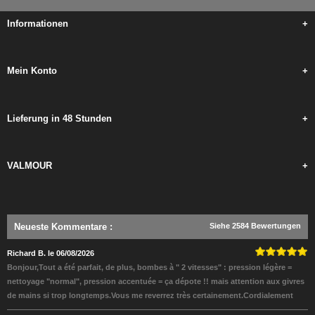
Informationen
+
Mein Konto
+
Lieferung in 48 Stunden
+
VALMOUR
+
Neueste Kommentare
:
Siehe 2584 Bewertungen
Richard B. le 06/08/2026
Bonjour,Tout a été parfait, de plus, bombes à " 2 vitesses" : pression légère =
nettoyage "normal", pression accentuée = ça dépote !! mais attention aux givres
de mains si trop longtemps.Vous me reverrez très certainement.Cordialement