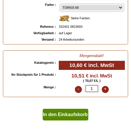
Farbe :
Verfügbar in
: 150 ml, 400 ml
Siehe Farben
EAN :
3324010823693
Referenz :
332401 0823693
Verfügbarkeit :
auf Lager
Versand :
24 Arbeitsstunden
Mengenrabatt!
Katalogpreis :
10,60 €
incl. MwSt
Ihr Stückpreis für 1 Produkt :
10,51
€ incl. MwSt
( 70,07 €/L )
Menge :
-
+
In den Einkaufskorb
geben