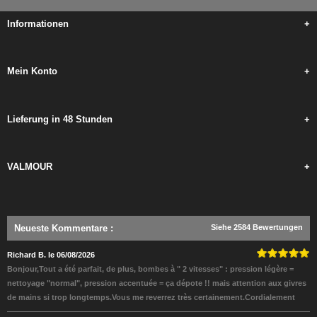
Informationen
+
Mein Konto
+
Lieferung in 48 Stunden
+
VALMOUR
+
Neueste Kommentare
:
Siehe 2584 Bewertungen
Richard B. le 06/08/2026
Bonjour,Tout a été parfait, de plus, bombes à " 2 vitesses" : pression légère =
nettoyage "normal", pression accentuée = ça dépote !! mais attention aux givres
de mains si trop longtemps.Vous me reverrez très certainement.Cordialement