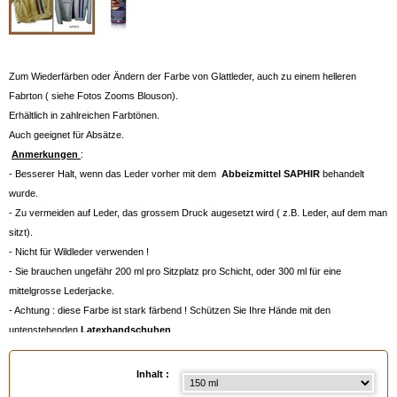
Zum Wiederfärben oder Ändern der Farbe von Glattleder, auch zu einem helleren
Fabrton ( siehe Fotos Zooms Blouson).
Erhältlich in zahlreichen Farbtönen.
Auch geeignet für Absätze.
Anmerkungen
:
- Besserer Halt, wenn das Leder vorher mit dem
Abbeizmittel SAPHIR
behandelt
wurde.
- Zu vermeiden auf Leder, das grossem Druck augesetzt wird ( z.B. Leder, auf dem man
sitzt).
- Nicht für Wildleder verwenden !
- Sie brauchen ungefähr 200 ml pro Sitzplatz pro Schicht, oder 300 ml für eine
mittelgrosse Lederjacke.
- Achtung : diese Farbe ist stark färbend ! Schützen Sie Ihre Hände mit den
untenstehenden
Latexhandschuhen
.
- Auch für Kunstleder und PVC geeignet.
- Für die Farbauswahl bitte auf die untenstehende Farbpalette klicken, oder das
Inhalt :
Farbmuster Leder
bestellen, siehe unten.