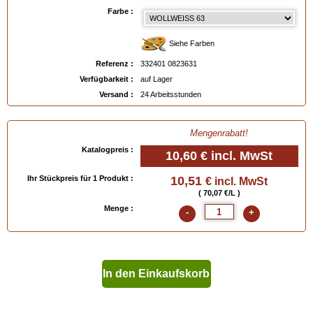
Farbe :
Verfügbar in
: 150 ml, 400 ml
Siehe Farben
EAN :
3324010823631
Referenz :
332401 0823631
Verfügbarkeit :
auf Lager
Versand :
24 Arbeitsstunden
Mengenrabatt!
Katalogpreis :
10,60 €
incl. MwSt
Ihr Stückpreis für 1 Produkt :
10,51
€ incl. MwSt
( 70,07 €/L )
Menge :
-
+
In den Einkaufskorb
geben