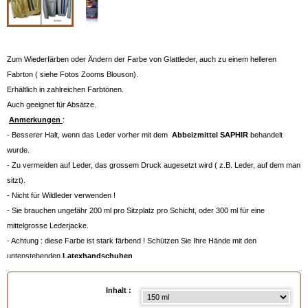
Zum Wiederfärben oder Ändern der Farbe von Glattleder, auch zu einem helleren
Fabrton ( siehe Fotos Zooms Blouson).
Erhältlich in zahlreichen Farbtönen.
Auch geeignet für Absätze.
Anmerkungen
:
- Besserer Halt, wenn das Leder vorher mit dem
Abbeizmittel SAPHIR
behandelt
wurde.
- Zu vermeiden auf Leder, das grossem Druck augesetzt wird ( z.B. Leder, auf dem man
sitzt).
- Nicht für Wildleder verwenden !
- Sie brauchen ungefähr 200 ml pro Sitzplatz pro Schicht, oder 300 ml für eine
mittelgrosse Lederjacke.
- Achtung : diese Farbe ist stark färbend ! Schützen Sie Ihre Hände mit den
untenstehenden
Latexhandschuhen
.
- Auch für Kunstleder und PVC geeignet.
- Für die Farbauswahl bitte auf die untenstehende Farbpalette klicken, oder das
Inhalt :
Farbmuster Leder
bestellen, siehe unten.