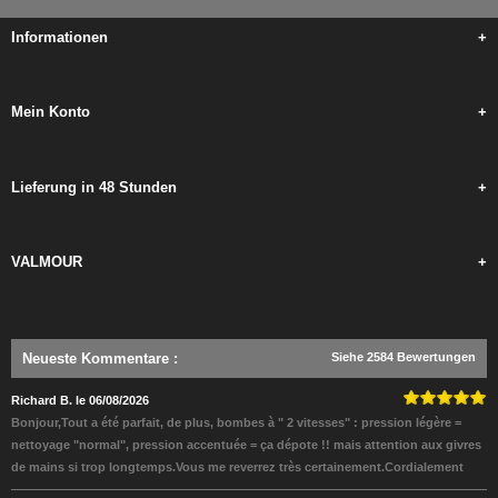
Informationen
+
Mein Konto
+
Lieferung in 48 Stunden
+
VALMOUR
+
Neueste Kommentare
:
Siehe 2584 Bewertungen
Richard B. le 06/08/2026
Bonjour,Tout a été parfait, de plus, bombes à " 2 vitesses" : pression légère =
nettoyage "normal", pression accentuée = ça dépote !! mais attention aux givres
de mains si trop longtemps.Vous me reverrez très certainement.Cordialement