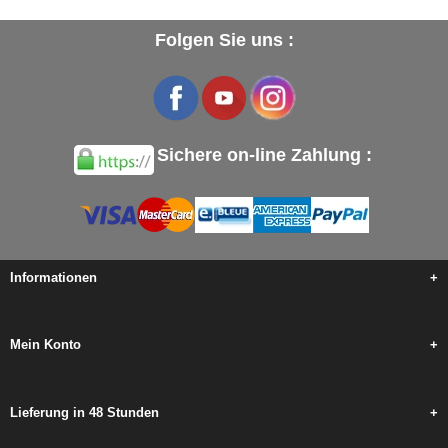
Folgen Sie uns :
Sichere on-line Zahlung :
Informationen
+
Mein Konto
+
Lieferung in 48 Stunden
+