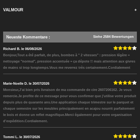
VALMOUR
+
Neueste Kommentare
:
Siehe 2584 Bewertungen
Richard B. le 06/08/2026
Bonjour,Tout a été parfait, de plus, bombes à " 2 vitesses" : pression légère =
nettoyage "normal", pression accentuée = ça dépote !! mais attention aux givres
de mains si trop longtemps.Vous me reverrez très certainement.Cordialement
Marie-Noelle D. le 30/07/2026
Monsieur,J'ai bien pris livraison de ma commande de cire 2607206162. Je vous
remercie.Je profite de ce message pour vous confirmer que j'utilise votre produit
depuis plus de quarante ans.Une application chaque trimestre sur le parquet et
chaque semestre sur les meubles principalement en acajou nourrit parfaitement
le bois et donne un reflet magnifique.Merci également pour votre organisation
d'expédition.Cordialement.
Tommi L. le 30/07/2026